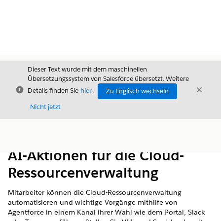
Dieser Text wurde mit dem maschinellen
Übersetzungssystem von Salesforce übersetzt. Weitere
Schließen
Schli
Details finden Sie
hier
.
Zu Englisch wechseln
Schließ
Nicht jetzt
Inhalt
Inhalt anzeigen
AI-Aktionen für die Cloud-
Ressourcenverwaltung
Mitarbeiter können die Cloud-Ressourcenverwaltung
automatisieren und wichtige Vorgänge mithilfe von
Agentforce in einem Kanal ihrer Wahl wie dem Portal, Slack