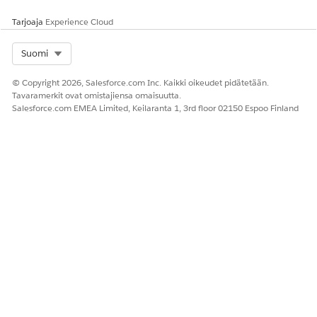
en
palvelukateg
tallennus
oriasta ja
Tarjoaja
Experience Cloud
kiintiöide
määrittää
n
VM:n koon,
rajoituks
alueen ja
Select Org
Suomi
et?
käyttötarkoit
Miten
uksen). Jos
© Copyright 2026, Salesforce.com Inc. Kaikki oikeudet pidätetään.
määritän
vastaavuutta
Tavaramerkit ovat omistajiensa omaisuutta.
kehityspi
ei löydy,
Salesforce.com EMEA Limited, Keilaranta 1, 3rd floor 02150 Espoo Finland
no
agentti
projektill
tarjoutuu
eni?
nostamaan
lippu tai
eskaloimaan
tukitiimiin.
Hyväksyttävien palvelukatalogin kohteiden
noutaminen
Näin työntekijä noutaa hyväksyttävät palvelukatalogin
kohteet kuvauksen perusteella Agentforcen avulla. Näet myös
toiminnon, joka käynnistyy työntekijän syöttämien tietojen
perusteella.