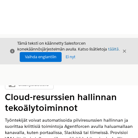
Tämä teksti on käännetty Salesforcen
konekäännösjärjestelmän avulla. Katso lisätietoja
täältä
.
Sulje
Sulje
Sulje
Vaihda englantiin
Ei nyt
Sisällysluettelo
Näytä sisällysluettelo
Cloud-resurssien hallinnan
tekoälytoiminnot
Työntekijät voivat automatisoida pilviresurssien hallinnan ja
suorittaa kriittisiä toimintoja Agentforcen avulla haluamallaan
kanavalla, kuten portaalissa, Slackissä tai tiimeissä. Provisioi