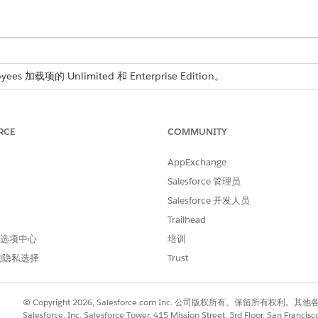
ees 加载项的 Unlimited 和 Enterprise Edition。
的请求处理和自动化支持，指导员工处理电子邮件帐户、分发列表、聊
RCE
COMMUNITY
AppExchange
force 提出关于协作工具和通信策略的问题。您还可以看到响应
Salesforce 管理员
话语或用户输入示例
客服人员响应
Salesforce 开发人员
Trailhead
如何为团队设置分发列表？
客服人员搜索 Knowledge 库
创建共享团队聊天工作区的策
根据您的问题返回相关答案（
 首选项中心
培训
略是什么？
如，要创建分发列表，请通过
的隐私选择
Trust
如何在新设备上配置电子邮件
列表名称、成员电子邮件地址
帐户？
有者详细信息的 IT 服务入口网
管理外部通信渠道的准则是什
交请求）。如果未找到匹配项
© Copyright 2026, Salesforce.com Inc. 公司版权所有。保留所
么？
服人员会提出加单或升级为支
Salesforce, Inc. Salesforce Tower, 415 Mission Street, 3rd Floor, San Francis