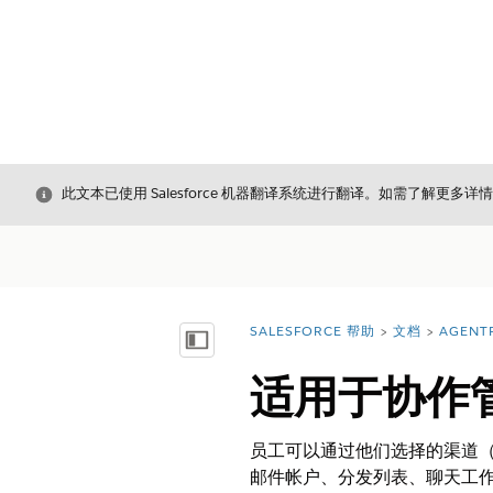
关闭
此文本已使用 Salesforce 机器翻译系统进行翻译。如需了解更多详
SALESFORCE 帮助
文档
AGENT
您在此处：
显示目录
适用于协作管
员工可以通过他们选择的渠道（例如
邮件帐户、分发列表、聊天工