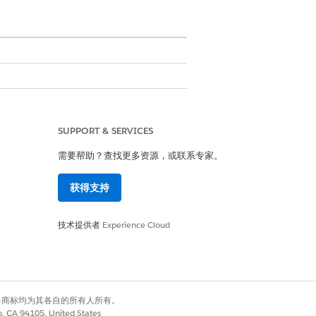
天工作区和消息传递配置。
SUPPORT & SERVICES
需要帮助？查找更多资源，或联系专家。
员工的输入而触发的操作。
获得支持
参与的标准操作
，并
使用 Knowledge 回答问题
技术提供者
Experience Cloud
例
包含
和所
站提
，客
有权利。其他各商标均为其各自的所有人所有。
持团
co, CA 94105, United States