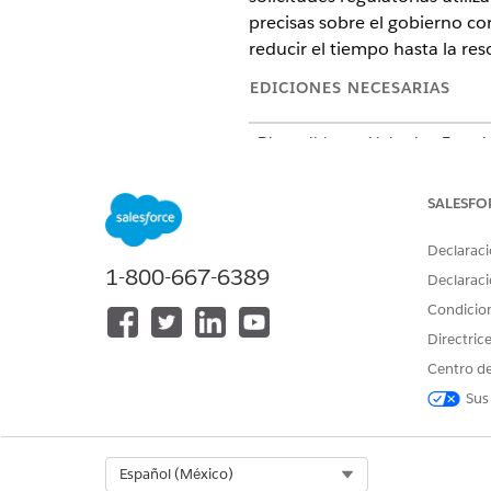
precisas sobre el gobierno co
reducir el tiempo hasta la res
EDICIONES NECESARIAS
Disponible en: Lightning Experi
Disponible en: Unlimited Editi
SALESFO
Agentforce guía a los emplea
gobernanza y la realización d
Declaraci
1-800-667-6389
automatizados.
Declaraci
Condicio
Responder preguntas con K
Directric
Centro de
A continuación le mostramos
Sus
reguladores utilizando Agent
empleado.
Select Org
Español (México)
INSTRUCCIONES