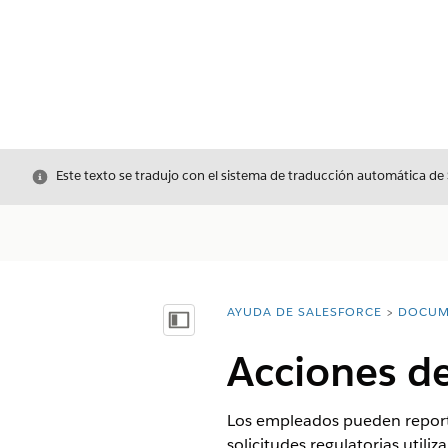
Cerrar
Este texto se tradujo con el sistema de traducción automática de
AYUDA DE SALESFORCE
DOCUM
Usted está aquí:
Mostrar índice de materias
Acciones d
Los empleados pueden reporta
solicitudes regulatorias utili