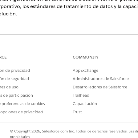
rporativo, los estándares de tratamiento de datos y la capa
olución.
ence
on y Enterprise Edition con el complemento Agente de IA para empl
RCE
COMMUNITY
dos por la documentación de posibles infracciones, la naveg
e requisitos de capacitación en cumplimiento con directrices 
ón de privacidad
AppExchange
ón de seguridad
Administradores de Salesforce
nes de uso
Desarrolladores de Salesforce
nowledge
es de participación
Trailhead
 preferencias de cookies
Capacitación
 cómo un empleado formula una pregunta acerca de política
 opciones de privacidad
Trust
force. También puede ver la acción que se desencadena en re
© Copyright 2026, Salesforce.com Inc. Todos los derechos reservados. Las d
EXPRESIÓN DE EJEMPLO O
RESPUESTA DE AGENTE
propietarios.