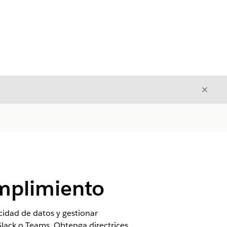
Cerrar
Cerrar
umplimiento
idad de datos y gestionar
 Slack o Teams. Obtenga directrices