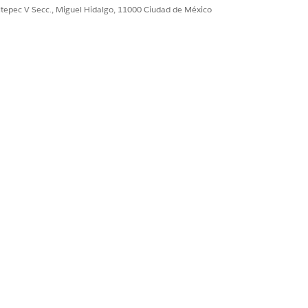
ultepec V Secc., Miguel Hidalgo, 11000 Ciudad de México
Responder preguntas con
Knowledge
se
,
 de
es
iete
mas
ce
 al
icio de cumplimiento aptos
a entrada del empleado.
ACCIÓN ESTÁNDAR IMPLICADA