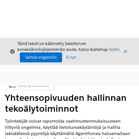
Tämä teksti on käännetty Salesforcen
konekäännösjärjestelmän avulla. Katso lisätietoja
täältä
.
Sulje
Sulje
Sulje
Vaihda englantiin
Ei nyt
Sisällysluettelo
Näytä sisällysluettelo
Yhteensopivuuden hallinnan
tekoälytoiminnot
Työntekijät voivat raportoida vaatimustenmukaisuuteen
liittyviä ongelmia, käyttää tietoturvakäytäntöjä ja hallita
lakisääteisiä pyyntöjä käyttämällä Agentforcea haluamallaan