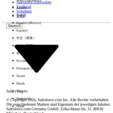
Select Org
Deutsch
Salesforce-Entwickler
Trailhead
Italiano
Erfahrung
Schulung
日本語
Trust
Español (México)
Deutsch
Español
Alle löschen
Fertig
中文（简体）
中文（繁體）
한국어
Русский
Português (Brasil)
Suomi
Dansk
Select Org
Svenska
Nederlands
© Copyright 2026, Salesforce.com Inc. Alle Rechte vorbehalten.
Die verschiedenen Marken sind Eigentum der jeweiligen Inhaber.
Norsk
Salesforce.com Germany GmbH, Erika-Mann-Str. 31, 80636
Keine Ergebnisse