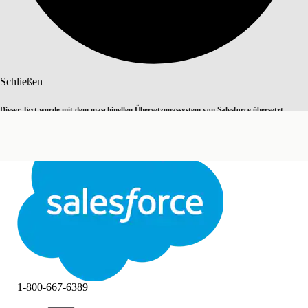
Suche
Schließen
Dieser Text wurde mit dem maschinellen Übersetzungssystem von Salesforce übersetzt.
Zu Englisch wechseln
Nicht jetzt
Weitere Details finden Sie
hier
.
Schließen
Schließen
1-800-667-6389