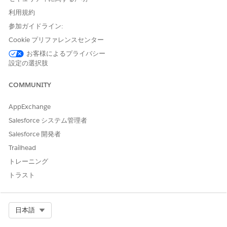
説明
発言またはユ
エージェント
エンゲージさ
ーザー入力の
応答
れた標準アク
利用規約
例
ション
参加ガイドライン:
エージェント
ラップト
Retrieve
エージェント
Cookie プリファレンスセンター
Assigned
が IT 資産管
ップが機
は、ITAM シ
お客様によるプライバシー
Assets
(割り
理 (ITAM) シ
能しな
ステムまたは
設定の選択肢
当て済みアセ
ステムで割り
い。
CMDB で、従
ットの取得)
当てられたア
モニター
業員に割り当
COMMUNITY
セットを検索
に問題が
てられたレポ
し、適切なア
ある。
ートタイプの
セットをイン
MacBook
AppExchange
アセットをリ
の電源が
シデントに関
アルタイムで
Salesforce システム管理者
入らな
連付けられる
検索します。
い。
ように、ハー
Salesforce 開発者
応答は結果に
電話に問
ドウェアアセ
Trailhead
よって異なり
題があ
ットの問題を
ます。
トレーニング
る。
説明します。
トラスト
単一納入
商品:
エー
ジェント
は、割り
Select Org
日本語
当てられ
た納入商