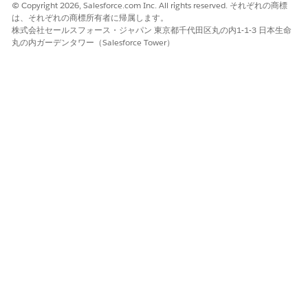
© Copyright 2026, Salesforce.com Inc. All rights reserved. それぞれの商標
品を従業
は、それぞれの商標所有者に帰属します。
員に確認
株式会社セールスフォース・ジャパン 東京都千代田区丸の内1-1-3 日本生命
します(た
丸の内ガーデンタワー（Salesforce Tower）
とえば、
Dell XPS
15(納入
商品タグ:
ASSET12
3)が割り
当てられ
ていると
します)。
問題が発
生してい
るデバイ
スです
か?)。確
認後、ア
セットは
自動的に
インシデ
ントに関
連付けら
れます。