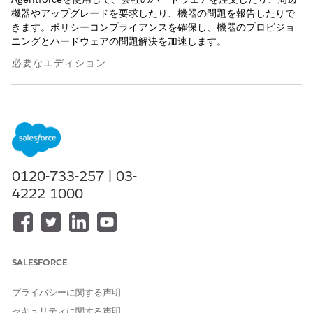
機器やアップグレードを要求したり、機器の問題を報告したりで
きます。ポリシーコンプライアンスを確保し、機器のプロビジョ
ニングとハードウェアの問題解決を加速します。
必要なエディション
使用可能なインターフェース: Lightning Experience
使用可能なエディション: Unlimited Edition および Enterprise
Edition (従業員向け AI エージェントアドオン付属)。
Agentforceは、承認されたデバイスの選択、仕様とポリシー要件
0120-733-257 | 03-
の確認、技術的な解決のためのハードウェアの不具合のルーティ
4222-1000
ングを従業員に指示します。
現在割り当てられている納入商品の詳細の取得
従業員がハードウェアの問題を報告し、エージェントが
Agentforceを使用して割り当てられた納入商品を自動的に識別す
SALESFORCE
る方法を次に示します。従業員の入力に応じてトリガーされるア
クションを確認することもできます。
プライバシーに関する声明
セキュリティに関する声明