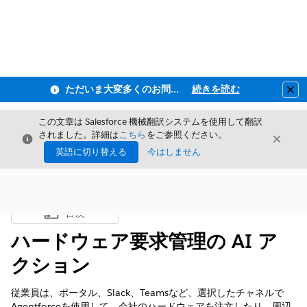
ただいま大変多くのお問い合わせをいただいており、ご連絡までにお時間を頂戴しております
続きを読む
Clo
この文章は Salesforce 機械翻訳システムを使用して翻訳
されました。詳細は
こちら
をご参照ください。
閉じる
閉じ
閉じる
英語に切り替える
今はしません
目次
目次を表示
ハードウェア要求管理の AI ア
クション
従業員は、ポータル、Slack、Teamsなど、選択したチャネルで
Agentforceを使用して、会社のハードウェアを注文したり、周辺