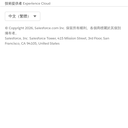
技術提供者
Experience Cloud
呈現清單,
並要求員
工指定資
Select Org
中文（繁體）
產 (例如,
您指的是
© Copyright 2026, Salesforce.com Inc. 保留所有權利。各個商標屬於其個別
哪個監視
擁有者。
器?1. Dell
Salesforce, Inc. Salesforce Tower, 415 Mission Street, 3rd Floor, San
24" (標
Francisco, CA 94105, United States
記:ASSET
456) 或
2. HP 22"
(標
記:ASSET
789))。
如果
備註
在員工名稱
中找不到報
告類型的資