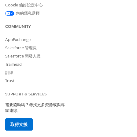
將正確的資產
MacBook
據結果而有所
Cookie 偏好設定中心
不會開
與事件建立關
不同。
啟。
聯。
您的隱私選擇
我的手機
單一資產:
發生問
工作人員
COMMUNITY
題。
與員工確
認指派的
AppExchange
資產 (例
Salesforce 管理員
如,我看到
您獲派
Salesforce 開發人員
Dell XPS
Trailhead
15 (資產
標
訓練
記:ASSET
Trust
123)。這
是您遇到
SUPPORT & SERVICES
問題的裝
置?)。確
需要協助嗎？尋找更多資源或與專
認後,資產
家連線。
會自動與
事件相關
聯。
取得支援
多個資產:
工作人員