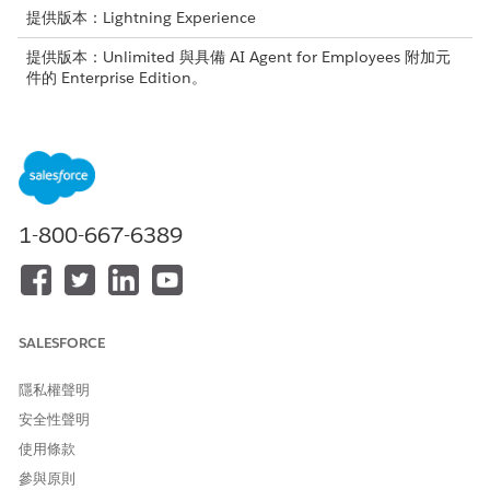
提供版本：Lightning Experience
提供版本：Unlimited 與具備 AI Agent for Employees 附加元
件的 Enterprise Edition。
Agentforce 會引導員工選取已批准的裝置、驗證規格與原則需求,
以及路由硬體瑕疵以進行技術解決。
取得目前指派的資產詳細資料
以下是員工回報硬體問題的方式,且工作人員使用 Agentforce 自動
1-800-667-6389
識別指派的資產。您也可以查看在回應員工輸入時觸發的動作。
指示
說話方式或使
工作人員回應
已參與標準動
用者輸入範例
作
SALESFORCE
描述您硬體資
我的筆記
取回指派的資
工作人員在
產的問題,讓工
型電腦無
產
ITAM 系統或
隱私權聲明
作人員可以在
法使用。
CMDB 中針對
「IT 資產管
我有監視
指派給員工的
安全性聲明
理」(ITAM)
器的問
報告類型資產
使用條款
系統中查詢您
題。
執行即時搜
的指派資產,並
我的
參與原則
尋。回應會根