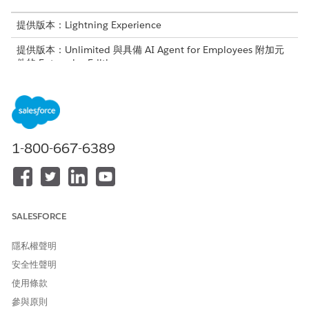
提供版本：Lightning Experience
提供版本：Unlimited 與具備 AI Agent for Employees 附加元
件的 Enterprise Edition。
Agentforce 會引導員工解決 Wi-Fi 和網際網路中斷、設定 VPN 連
線,以及重設密碼和驗證認證以還原系統存取權。
使用 Knowledge 回答問題
1-800-667-6389
以下是員工使用 Agentforce 提出網路連線與遠端存取疑難排解問
題的方式。您也可以查看在回應員工輸入時觸發的動作。
指示
說話方式或使
工作人員回應
已參與標準動
用者輸入範例
作
SALESFORCE
詢問網路連線
當 VPN
工作人員會搜
使用
隱私權聲明
原則、VPN
連線持續
尋
Knowledge
回答問題
組態或遠端存
中斷時,如
Knowledge
安全性聲明
庫,並根據您的
取疑難排解問
何重設?
使用條款
問題傳回相關
題,以便工作人
如果我的
回答 (例如,重
員搜尋
Wi-Fi 未
參與原則