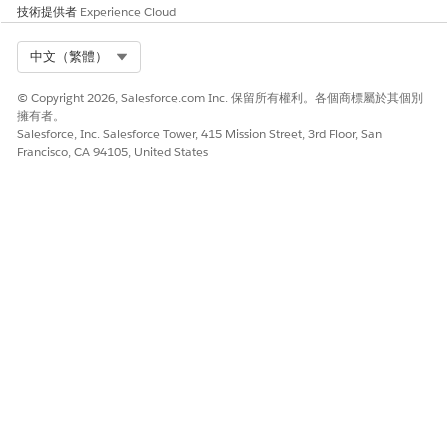
技術提供者
Experience Cloud
描述您需要支
我符合哪
工作人員會根
取得合格的服
援的網路服務
些網路服
據您的描述,從
務目錄項目
Select Org
中文（繁體）
或連線問題,以
務目錄項
符合資格的服
便工作人員可
目資格?
務目錄項目中
© Copyright 2026, Salesforce.com Inc. 保留所有權利。各個商標屬於其個別
以提取符合您
向我顯示
取得清單,並呈
擁有者。
要求的符合資
可針對連
現相符的結果
Salesforce, Inc. Salesforce Tower, 415 Mission Street, 3rd Floor, San
格服務目錄項
線問題要
(例如,根據您
Francisco, CA 94105, United States
目。
求的可用
的要求,以下服
服務。
務目錄項目可
我可以從
供使用:
目錄中要
「VPN 存取
求哪些
要求」、
VPN 或
「Wi-Fi 疑難
Wi-Fi 服
排解」、「密
務?
碼重設」和
列出可供
「遠端存取組
遠端工作
態」)。選取
人員使用
要繼續執行要
的網路支
求的項目。
援服務。
執行服務目錄項目流程