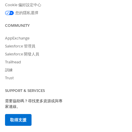
設您的 VPN
Knowledge
連線至公
Cookie 偏好設定中心
庫並提供相關
連線、中斷與
司網路,該
的回答。
您的隱私選擇
目前工作階段
怎麼辦?
的連線、重新
如何重設
啟動 VPN 用
我的網路
COMMUNITY
戶端、清除快
密碼?
取的認證,以及
遠端登入
AppExchange
使用您的公司
時修正驗
Salesforce 管理員
認證重新連
證錯誤的
線)。如果找
步驟為何?
Salesforce 開發人員
不到相符項目,
Trailhead
工作人員會提
議提出票證或
訓練
升級至支援小
Trust
組。
SUPPORT & SERVICES
取得合格的服務目錄項目
需要協助嗎？尋找更多資源或與專
以下是員工使用 Agentforce 的方式,從中提取符合資格的網路服務
家連線。
目錄項目。您也可以查看在回應員工輸入時觸發的動作。
取得支援
指示
說話方式或使
工作人員回應
已參與標準動
用者輸入範例
作