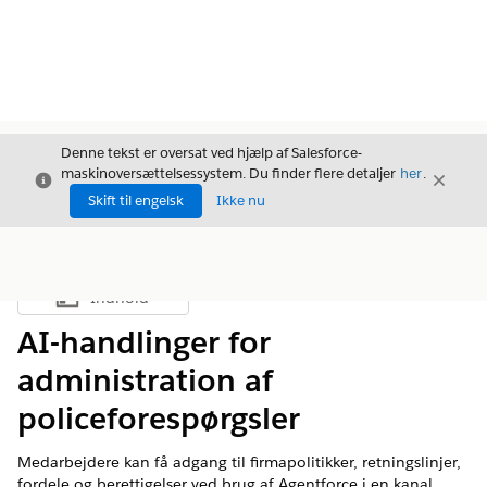
Denne tekst er oversat ved hjælp af Salesforce-
maskinoversættelsessystem. Du finder flere detaljer
her
.
Luk
Luk
Luk
Skift til engelsk
Ikke nu
Indhold
Vis indholdsfortegnelse
AI-handlinger for
administration af
policeforespørgsler
Medarbejdere kan få adgang til firmapolitikker, retningslinjer,
fordele og berettigelser ved brug af Agentforce i en kanal