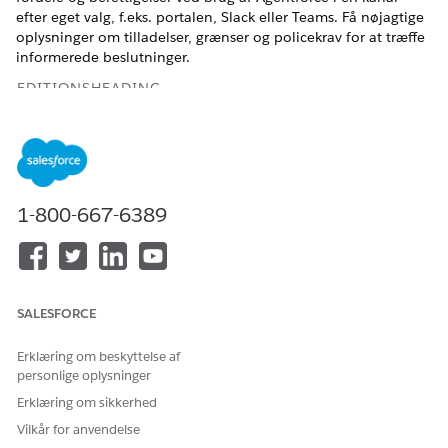
efter eget valg, f.eks. portalen, Slack eller Teams. Få nøjagtige
oplysninger om tilladelser, grænser og policekrav for at træffe
informerede beslutninger.
EDITIONSHEADING
Tilgængelig i: Lightning Experience
Tilgængelig i: Unlimited og Enterprise Edition med
tilføjelsesprogrammet AI Agent for medarbejdere.
1-800-667-6389
Agentforce guider medarbejdere gennem forespørgsel på
Knowledge, navigation i politikkrav og forståelse af
berettigelser og tilladelser for hurtigt at få nøjagtige svar.
Besvar politikspørgsmål
SALESFORCE
Sådan får en medarbejder svar på spørgsmål om firmapolitik
Erklæring om beskyttelse af
ved brug af Agentforce. Du kan også se den handling, der
personlige oplysninger
udløses som reaktion på medarbejderens input.
Erklæring om sikkerhed
INSTRUKTIO
EKSEMPEL
AGENTSVAR
STANDARDH
Vilkår for anvendelse
NER
PÅ
ANDLING