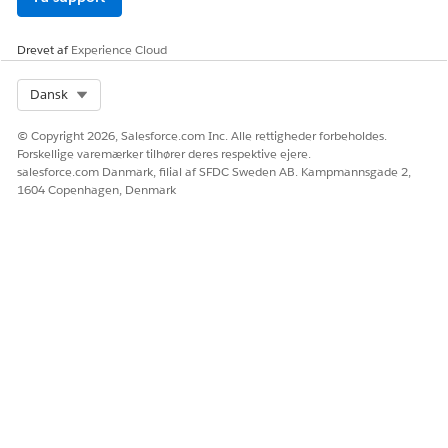
njerne
rolle og
for
placering, er
anmodni
Drevet af
Experience Cloud
du berettiget
ng om
til 20 dages
forældre
årlig fridag
Select Org
Dansk
orlov?
pr. år. Se
afsnittet
© Copyright 2026, Salesforce.com Inc. Alle rettigheder forbeholdes.
Forlad politik
Forskellige varemærker tilhører deres respektive ejere.
3.2 for at få
salesforce.com Danmark, filial af SFDC Sweden AB. Kampmannsgade 2,
1604 Copenhagen, Denmark
alle detaljer).
BEMÆRK
Politikopl
ysninger
er baseret
på de
tilgængeli
ge
politikdok
umenter