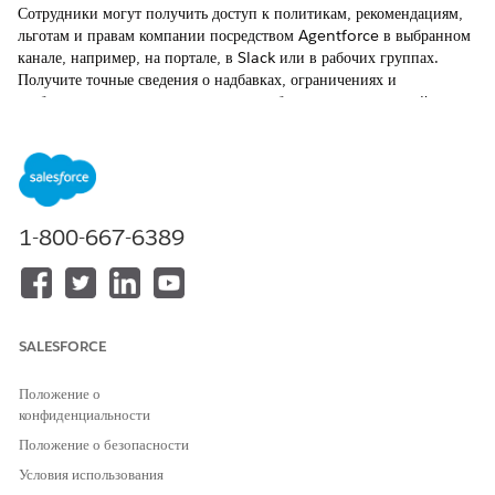
Сотрудники могут получить доступ к политикам, рекомендациям,
льготам и правам компании посредством Agentforce в выбранном
канале, например, на портале, в Slack или в рабочих группах.
Получите точные сведения о надбавках, ограничениях и
требованиях политики для принятия обоснованных решений.
ТРЕБУЕМЫЕ ВЕРСИИ
Доступно в версиях: Lightning Experience
Доступно в версиях: Unlimited Edition и Enterprise Edition с
1-800-667-6389
надстройкой «Агент на основе искусственного интеллекта для
сотрудников».
Agentforce помогает сотрудникам в запросе к базе Knowledge,
навигации по требованиям политики и понимании прав и
SALESFORCE
надбавок для быстрого получения точных ответов.
Положение о
Ответ на вопросы политики
конфиденциальности
Вот как сотрудник получает ответы на вопросы политики компании
Положение о безопасности
с помощью Agentforce. Можно также просмотреть действие,
Условия использования
запущенное в ответ на вводные данные сотрудника.