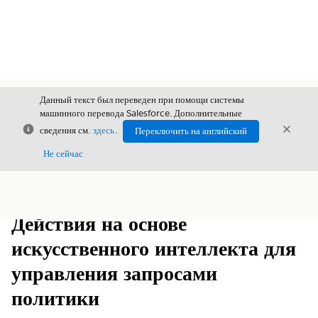
Данный текст был переведен при помощи системы
машинного перевода Salesforce. Дополнительные
Закрыть
Закры
сведения см.
здесь
.
Переключить на английский
Закрыт
Не сейчас
Содержание
Показать содержание
Действия на основе
искусственного интеллекта для
управления запросами
политики