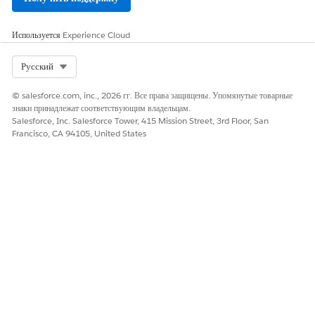
сотрудника
возмещен
(например, в
ия
зависимости
расходов
Используется
Experience Cloud
на
от вашей роли
дорогу?
и
Select Org
Русский
Какие
расположения
рекоменда
, вы имеете
ции по
© salesforce.com, inc., 2026 гг. Все права защищены. Упомянутые товарные
право на
подаче
знаки принадлежат соответствующим владельцам.
ежегодный
заявления
Salesforce, Inc. Salesforce Tower, 415 Mission Street, 3rd Floor, San
отпуск
на отпуск
Francisco, CA 94105, United States
продолжитель
по уходу
ностью 20
за
ребенком?
дней в году).
Дополнительн
ую
информацию
см. в разделе
3.2 Политики
отпусков).