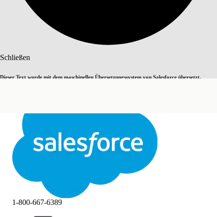
Suche
Schließen
Dieser Text wurde mit dem maschinellen Übersetzungssystem von Salesforce übersetzt.
Zu Englisch wechseln
Nicht jetzt
Weitere Details finden Sie
hier
.
Schließen
Schließen
1-800-667-6389