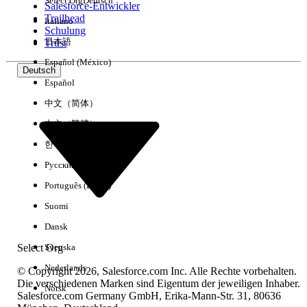
Select Org
Deutsch
Salesforce-Entwickler
Trailhead
Italiano
Erfahrung
Schulung
日本語
Trust
Español (México)
Deutsch
Español
Alle löschen
Fertig
中文（简体）
中文（繁體）
한국어
Русский
Português (Brasil)
Suomi
Dansk
Select Org
Svenska
Nederlands
© Copyright 2026, Salesforce.com Inc. Alle Rechte vorbehalten.
Die verschiedenen Marken sind Eigentum der jeweiligen Inhaber.
Norsk
Salesforce.com Germany GmbH, Erika-Mann-Str. 31, 80636
Keine Ergebnisse