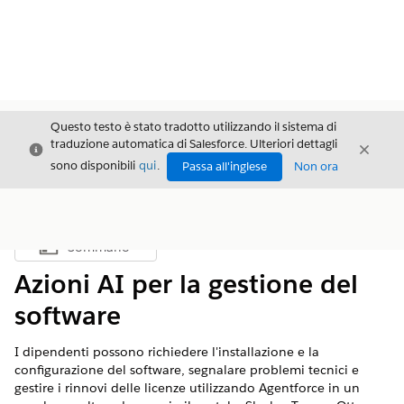
Questo testo è stato tradotto utilizzando il sistema di
traduzione automatica di Salesforce. Ulteriori dettagli
Chiudi
Chiud
Chiudi
sono disponibili
qui
.
Passa all'inglese
Non ora
Sommario
Mostra sommario
Azioni AI per la gestione del
software
I dipendenti possono richiedere l'installazione e la
configurazione del software, segnalare problemi tecnici e
gestire i rinnovi delle licenze utilizzando Agentforce in un