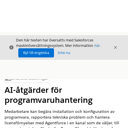
Den här texten har översatts med Salesforces
maskinöversättningssystem. Mer information
här
.
Stäng
Stäng
Stäng
Byt till engelska
Inte nu
Innehållsförteckningar
Visa innehållsförteckning
AI-åtgärder för
programvaruhantering
Medarbetare kan begära installation och konfiguration av
programvara, rapportera tekniska problem och hantera
licensförnyelser med Agentforce i en kanal som de väljer, till