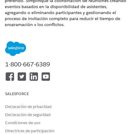
preferido. Simplifique la coordinación de reuniones creando
eventos basados en la disponibilidad de asistentes,
agregando o eliminando participantes y gestionando el
proceso de invitación completo para reducir el tiempo de
programación y los conflictos.
EDICIONES NECESARIAS
Disponible en: Lightning Experience
Disponible en: Ediciones
Enterprise
,
Performance
y
1-800-667-6389
Unlimited
con Agentforce IT Service.
Utilice acciones en el flujo de plática de Agentforce para
programar reuniones, coordinar calendarios y gestionar
invitaciones de eventos. Agentforce guía a los usuarios por la
SALESFORCE
creación de eventos basándose en detalles de asistentes,
agregando o eliminando participantes y coordinando horas
preferidas.
Declaración de privacidad
Declaración de seguridad
Identificar asistentes a reuniones
Condiciones de uso
A continuación le mostramos cómo un usuario identifica
Directrices de participación