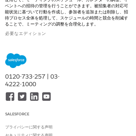
ベントへの招待の管理を行うことができます。被招集者の対応可
能状況に基づいて行動を作成し、参加者を追加または削除し、招
待プロセス全体を処理して、スケジュールの時間と競合を削減す
ることで、ミーティングの調整を合理化します。
必要なエディション
使用可能なインターフェース: Lightning Experience
使用可能なエディション: Agentforce IT Service が付属する
Enterprise
Edition、
Performance
Edition、および
Unlimited
Edition。
0120-733-257 | 03-
4222-1000
Agentforce 会話フロー内のアクションを使用して、ミーティング
のスケジュール、カレンダーの調整、イベントへの招待の管理を
行います。Agentforce は、被招集者の詳細に基づく行動の作成、
参加者の追加または削除、希望時間の調整をガイドします。
ミーティング出席者の特定
SALESFORCE
ユーザーがAgentforceを使用してミーティングの参加者を識別
プライバシーに関する声明
し、正しいメール アドレスを取得する方法を次に示します。ユー
セキュリティに関する声明