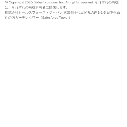
求めます。
ド・パー
© Copyright 2026, Salesforce.com Inc. All rights reserved. それぞれの商標
クのメー
は、それぞれの商標所有者に帰属します。
ルを
株式会社セールスフォース・ジャパン 東京都千代田区丸の内1-1-3 日本生命
丸の内ガーデンタワー（Salesforce Tower）
john.doe
@compa
ny とは?
Outlook ミーティングのスケジュール
Outlook で Agentforce を使用してミーティングをスケジュール
する方法を次に示します。従業員の入力に応じてトリガーされる
アクションを確認することもできます。
説明
発言またはユ
エージェント
エンゲージさ
ーザー入力の
応答
れた標準アク
例
ション
エージェント
6 月 12
エージェント
Outlook ミー
が Outlook
日午前 10
は必要な詳細
ティングのス
カレンダーで
時に
を収集し、出
ケジュール
ミーティング
Sarah と
席者、時間、
をスケジュー
Mike との
ミーティング
ルできるよう
通話を設
の目的を確認