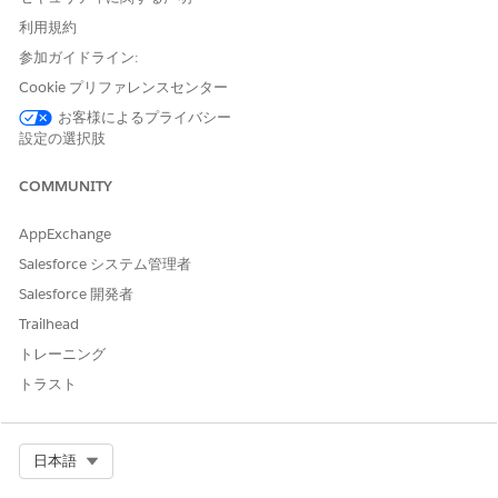
ザーの入力に応じてトリガーされるアクションを確認することも
できます。
利用規約
参加ガイドライン:
説明
発言またはユ
エージェント
エンゲージさ
Cookie プリファレンスセンター
ーザー入力の
応答
れた標準アク
例
ション
お客様によるプライバシー
設定の選択肢
エージェント
Sarah
エージェント
会議出席者の
Chen と
が正しいメー
はディレクト
特定
COMMUNITY
Mike
ルアドレスを
リを検索し、
Johnson
識別して返す
識別された出
のメール
ことができる
席者の正しい
AppExchange
アドレス
ように、ミー
メールアドレ
Salesforce システム管理者
を見つけ
ティング出席
スを返します
ます。
Salesforce 開発者
者の名前また
(sarah.chen
アレック
@company.c
はメールアド
Trailhead
ス・スミ
om、
レスの一部を
トレーニング
スとのミ
mike.johnso
入力します。
ーティン
n@company.
トラスト
com など)。
グをスケ
複数の一致が
ジュール
見つかった場
する必要
Select Org
合、エージェ
日本語
がある。
ントは説明を
デービッ