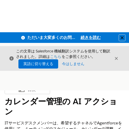
ただいま大変多くのお問い合わせをいただいており、ご連絡までにお時間を頂戴しております
続きを読む
Clo
この文章は Salesforce 機械翻訳システムを使用して翻訳
されました。詳細は
こちら
をご参照ください。
閉じる
閉じ
閉じる
英語に切り替える
今はしません
目次
目次を表示
カレンダー管理の AI アクショ
ン
ITサービスデスクメンバーは、希望するチャネルでAgentforceを
使用して、ミーティングのスケジュール、カレンダーの調整、イ