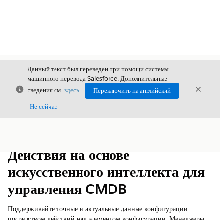
Данный текст был переведен при помощи системы
машинного перевода Salesforce. Дополнительные
Закрыть
Закры
сведения см.
здесь
.
Переключить на английский
Закрыт
Не сейчас
Содержание
Показать содержание
Действия на основе
искусственного интеллекта для
управления CMDB
Поддерживайте точные и актуальные данные конфигурации
посредством действий над элементом конфигурации. Менеджеры