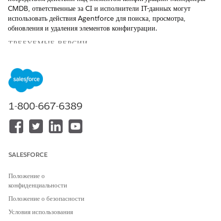
CMDB, ответственные за CI и исполнители IT-данных могут
использовать действия Agentforce для поиска, просмотра,
обновления и удаления элементов конфигурации.
ТРЕБУЕМЫЕ ВЕРСИИ
Доступно в версиях: Lightning Experience
Доступно в версиях:
Enterprise
,
Performance
и
Unlimited
Edition с Agentforce IT Service.
1-800-667-6389
Поиск элементов конфигурации
Когда IT-исполнителю нужно обнаружить активы до окна
обслуживания, он использует Agentforce для поиска в базе
данных управления конфигурациями (CMDB) по имени, типу,
SALESFORCE
статусу, расположению или ответственному, а потом
просматривает полные сведения о конкретном элементе
Положение о
конфигурации (CI).
конфиденциальности
Положение о безопасности
Ниже указан способ поиска и проверки элементов конфигурации с
помощью Agentforce.
Условия использования