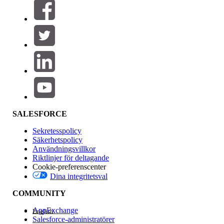
Filtrera efter (0)
VÄLJ FILTER
Lägg till
Produktområde
Funktionspåverkan
SALESFORCE
Sekretesspolicy
Säkerhetspolicy
Användningsvillkor
Riktlinjer för deltagande
Cookie-preferenscenter
Dina integritetsval
Version
COMMUNITY
AppExchange
English
Salesforce-administratörer