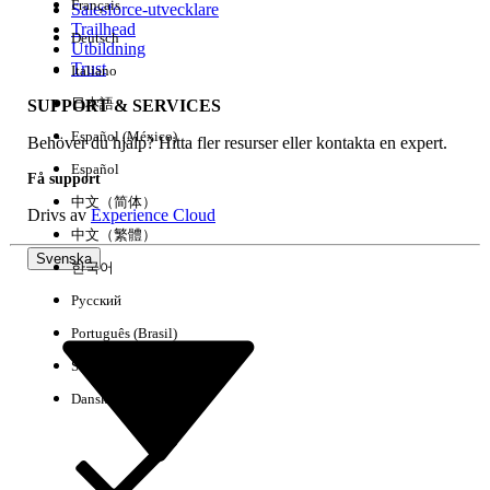
Français
Salesforce-utvecklare
Trailhead
Deutsch
Händelse
Utbildning
Trust
Italiano
日本語
SUPPORT & SERVICES
Español (México)
Behöver du hjälp? Hitta fler resurser eller kontakta en expert.
Rensa alla
Klart
Español
Få support
中文（简体）
Drivs av
Experience Cloud
中文（繁體）
Svenska
한국어
Русский
Português (Brasil)
Suomi
Dansk
Inga resultat