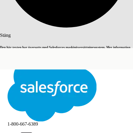
Sök
Stäng
Den här texten har översatts med Salesforces maskinöversättningssystem. Mer information
Byt till engelska
Inte nu
här
.
Stäng
Stäng
1-800-667-6389