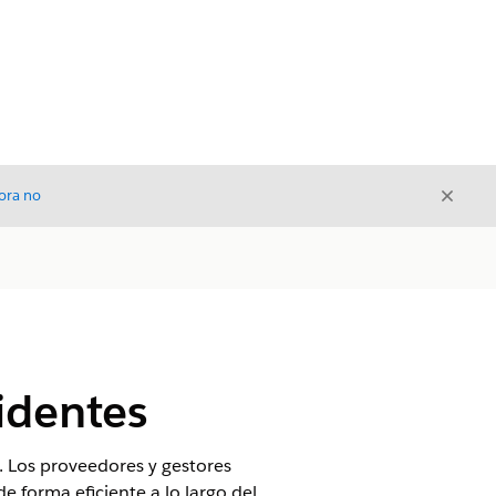
Cerrar
ora no
Cerrar
identes
s. Los proveedores y gestores
e forma eficiente a lo largo del