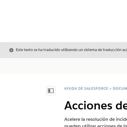
Cerrar
Este texto se ha traducido utilizando un sistema de traducción a
AYUDA DE SALESFORCE
DOCUM
Usted está aquí:
Mostrar índice de materias
Acciones de
Acelere la resolución de incid
pueden utilizar acciones de i