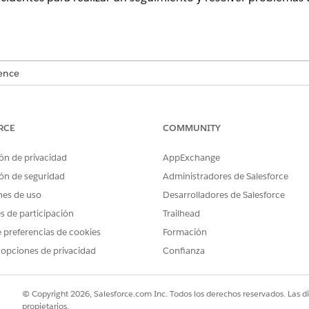
ence
n y
Unlimited
Edition con Agentforce IT Service.
RCE
COMMUNITY
ón de privacidad
AppExchange
e conexión VPN, un responsable de incidentes toma la propie
ón de seguridad
Administradores de Salesforce
nes de uso
Desarrolladores de Salesforce
cómo encuentra y actualiza un registrador de incidentes un 
es de participación
Trailhead
 preferencias de cookies
Formación
EXPRESIÓN DE EJEMPLO O
RESPUESTA DE AGENTES
 opciones de privacidad
Confianza
ENTRADA DE USUARIO
¿Puede comprobar la
El agente muestra los atribu
© Copyright 2026, Salesforce.com Inc. Todos los derechos reservados. Las d
prioridad de este incidente y
clave del incidente (por
propietarios.