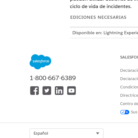
ciclo de vida de incidentes.
EDICIONES NECESARIAS
Disponible en: Lightning Experi
Disponible en:
Enterprise
Editio
SALESFO
Actualizar un problema
Declaraci
Cuando se reporta un fallo d
1-800-667-6389
Declaraci
problema.
Condicio
A continuación le mostramos 
Directric
Agentforce.
Centro de
INSTRUCCIONES
Sus
Verifique los campos clave y la
prioridad del incidente.
Select Org
Español