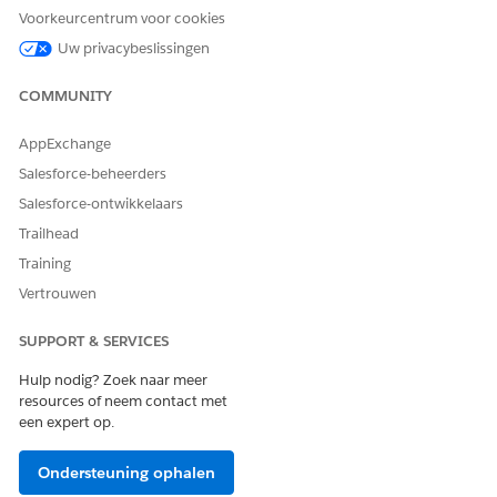
belangrijkste
prioriteit
belangrijkste
controleren
Voorkeurcentrum voor cookies
velden en
van dit
kenmerken
Uw privacybeslissingen
prioriteit van
incident
van het
het incident.
controler
incident
en en
weer
COMMUNITY
wijziging
(bijvoorbeel
en
d categorie:
AppExchange
voorstell
Netwerk
en?
(VPN),
Salesforce-beheerders
Heeft dit
prioriteit:
Salesforce-ontwikkelaars
incident
hoog, status:
de juiste
nieuw, SLA:
Trailhead
prioriteit
2 uur
Training
?
resterend).
Is de
Vertrouwen
prioriteit
die aan
SUPPORT & SERVICES
dit
incident
Hulp nodig? Zoek naar meer
is
resources of neem contact met
toegewez
een expert op.
en,
passend?
Moet de
Ondersteuning ophalen
prioriteit