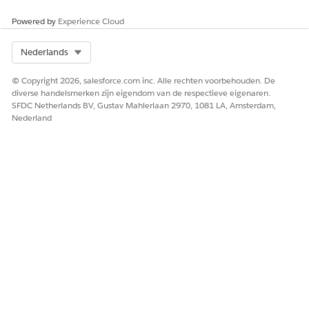
van dit
incident
Powered by
Experience Cloud
worden
bijgewerk
Select Org
Nederlands
t?
© Copyright 2026, salesforce.com inc. Alle rechten voorbehouden. De
Vraag de
De
De agent
Recordvelde
diverse handelsmerken zijn eigendom van de respectieve eigenaren.
agent om
prioriteit
werkt de
n bijwerken
SFDC Netherlands BV, Gustav Mahlerlaan 2970, 1081 LA, Amsterdam,
een of meer
van het
recordstatus
Nederland
velden bij te
incident
bij naar
werken met
bijwerke
Bezig en
nieuwe
n
bevestigt de
waarden.
De status
wijziging.
van het
incident
bijwerke
n
De
incidents
tatus
wijzigen
Een probleem onderzoeken en oplossen