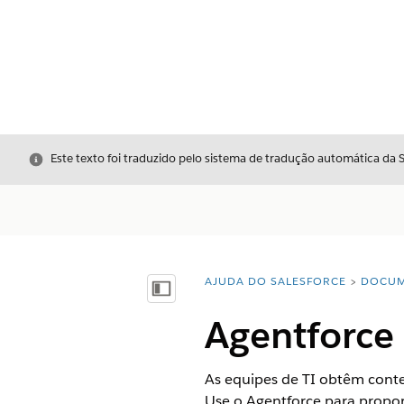
Fechar
Este texto foi traduzido pelo sistema de tradução automática da 
AJUDA DO SALESFORCE
DOCUM
Você está aqui:
Mostrar índice
Agentforce 
As equipes de TI obtêm conte
Use o Agentforce para propor