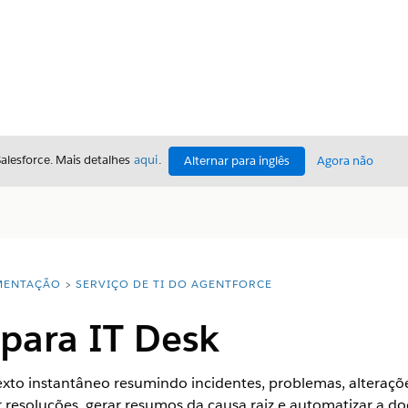
Salesforce. Mais detalhes
aqui
.
Alternar para inglês
Agora não
ENTAÇÃO
SERVIÇO DE TI DO AGENTFORCE
para IT Desk
xto instantâneo resumindo incidentes, problemas, alterações
 resoluções, gerar resumos da causa raiz e automatizar a d