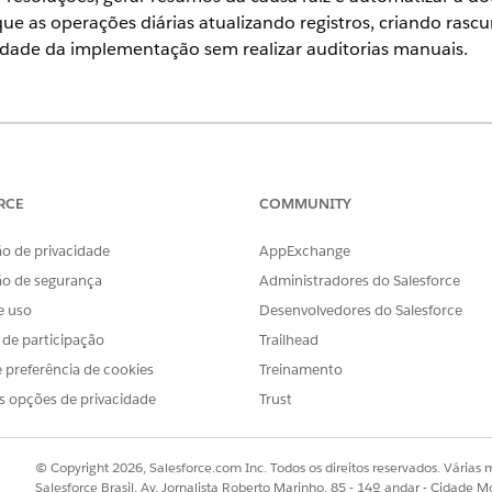
ique as operações diárias atualizando registros, criando ra
ridade da implementação sem realizar auditorias manuais.
ience
se
e
Unlimited
com Serviço de TI Agentforce.
RCE
COMMUNITY
e serviços de TI usando Agentforce. Os principais benefício
o de privacidade
AppExchange
para acelerar a resolução:
O Agentforce automatiza tarefas repetit
ão de segurança
Administradores do Salesforce
e em dados históricos e vinculando automaticamente registros re
viço e gerenciamento proativo:
e uso
O Agentforce melhora a integridade
Desenvolvedores do Salesforce
tros. Ele também identifica proativamente tendências de incidentes
s de participação
Trailhead
 rapidamente e avaliar se um registro de problema deve ser criado
 preferência de cookies
Treinamento
partes interessadas:
Os rascunhos de email e resumos de mutirão 
s opções de privacidade
Trust
s, consistentes e oportunas às partes interessadas. Isso melhora a 
 cada problema.
conversa com o agente do Processador de TI
© Copyright 2026, Salesforce.com Inc. Todos os direitos reservados. Várias m
Salesforce Brasil, Av. Jornalista Roberto Marinho, 85 - 14º andar - Cidade M