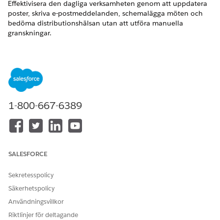
Effektivisera den dagliga verksamheten genom att uppdatera
poster, skriva e-postmeddelanden, schemalägga möten och
bedöma distributionshälsan utan att utföra manuella
granskningar.
VERSIONER SOM KRÄVS
Tillgängliga i: Lightning Experience
Tillgängliga i:
Enterprise
och
Unlimited
Editions med
Agentforce IT Service.
1-800-667-6389
Effektivisera hantering av IT-tjänster genom att använda
Agentforce. De huvudsakliga fördelarna och funktionerna
inkluderar:
Automatisera repetitiva uppgifter för att snabba på
SALESFORCE
lösning:
Agentforce automatiserar repetitiva uppgifter
genom att skapa problemsammanfattningar, föreslå
Sekretesspolicy
lösningar från historiska data och automatiskt länka
Säkerhetspolicy
relaterade poster.
Användningsvillkor
Förbättra servicekvalitet och proaktiv hantering:
Riktlinjer för deltagande
Agentforce förbättrar dataintegriteten genom att tilldela