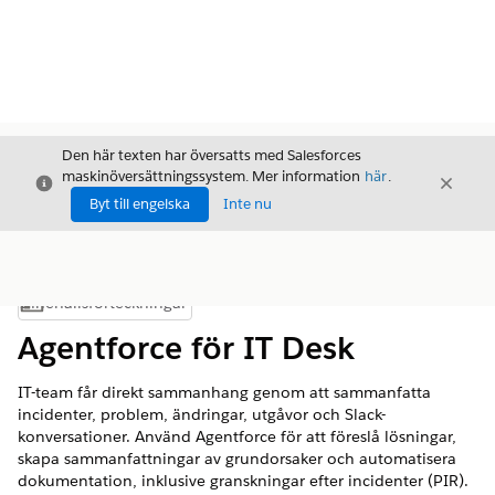
Den här texten har översatts med Salesforces
maskinöversättningssystem. Mer information
här
.
Stäng
Stäng
Stäng
Byt till engelska
Inte nu
Innehållsförteckningar
Visa innehållsförteckning
Agentforce för IT Desk
IT-team får direkt sammanhang genom att sammanfatta
incidenter, problem, ändringar, utgåvor och Slack-
konversationer. Använd Agentforce för att föreslå lösningar,
skapa sammanfattningar av grundorsaker och automatisera
dokumentation, inklusive granskningar efter incidenter (PIR).