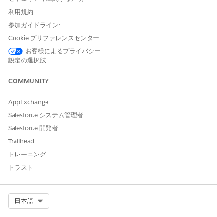
の状況を更新
の状況を
は、指定され
ールドの更新
利用規約
し、担当チー
変更する
た変更で問題
参加ガイドライン:
ムに割り当て
問題の状
レコードを更
ます。
況を更新
新し、状況が
Cookie プリファレンスセンター
する
処理中である
お客様によるプライバシー
この問題
ことと、所有
設定の選択肢
の現在の
者がインフラ
状況を変
ストラクチャ
COMMUNITY
更する
チームである
ことを確認し
ます。
AppExchange
Salesforce システム管理者
問題の調査と解決
Salesforce 開発者
Trailhead
問題履行者は Agentforce アクションを使用して、問題の要約、
範囲の特定、根本原因の文書化、永続的な修正の提案、解決の記
トレーニング
録を行うことができます。
トラスト
Agentforce を使用して、問題履行者がシステムパフォーマンスの
低下の問題をエンドツーエンドで調査する方法を次に示します。
Select Org
日本語
説明
発言またはユ
エージェント
エンゲージさ
ーザー入力の
応答
れた標準アク