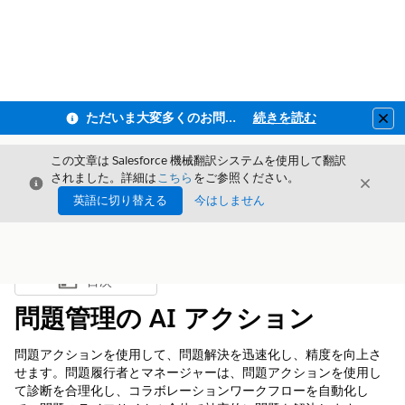
ただいま大変多くのお問い合わせをいただいており、ご連絡までにお時間を頂戴しております
続きを読む
Clo
この文章は Salesforce 機械翻訳システムを使用して翻訳
されました。詳細は
こちら
をご参照ください。
閉じる
閉じ
閉じる
英語に切り替える
今はしません
目次
目次を表示
問題管理の AI アクション
問題アクションを使用して、問題解決を迅速化し、精度を向上さ
せます。問題履行者とマネージャーは、問題アクションを使用し
て診断を合理化し、コラボレーションワークフローを自動化し