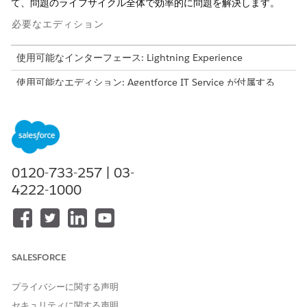
て、問題のライフサイクル全体で効率的に問題を解決します。
必要なエディション
使用可能なインターフェース: Lightning Experience
使用可能なエディション: Agentforce IT Service が付属する
Enterprise
Edition および
Unlimited
Edition。
問題レコードの検索と更新
問題履行者またはマネージャーは、エージェントアクションを使
用してレコードの詳細にすばやくアクセスして更新できるため、
0120-733-257 | 03-
調査が合理化され、次のステップに進む準備ができます。
4222-1000
問題履行者が、システムのパフォーマンスの低下に関する継続的
な調査のために問題レコードをすばやく見つけて更新する方法を
次に示します。
SALESFORCE
説明
発言またはユ
エージェント
エンゲージさ
ーザー入力の
応答
れた標準アク
例
ション
プライバシーに関する声明
セキュリティに関する声明
問題レコード
この問題
エージェント
レコードフィ