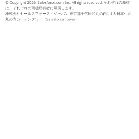
© Copyright 2026, Salesforce.com Inc. All rights reserved. それぞれの商標
例
ション
は、それぞれの商標所有者に帰属します。
株式会社セールスフォース・ジャパン 東京都千代田区丸の内1-1-3 日本生命
システムパフ
この問題
エージェント
問題の概要
丸の内ガーデンタワー（Salesforce Tower）
ォーマンスの
を要約し
は問題レコー
低下の問題の
てくださ
ド (調査: シス
概要を生成し
い。
テムパフォー
ます。
問題の概
マンスの低
要を教え
下、状況: 根
てくださ
本原因分析、
い。
影響: 複数の
問題を簡
ユーザーがア
単に説明
プリケーショ
します。
ンの速度低下
とタイムアウ
トを報告して
いる) を要約
します。
問題の属性を
緊急度と
エージェント
問題属性の確
確認します。
影響を変
に問題の主要
認
更する必
な属性が表示
要があり
されます (カ
ますか?
テゴリ: ハー
カテゴリ
ドウェアサブ