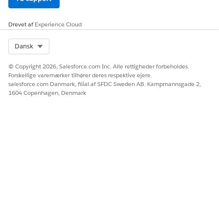
Drevet af
Experience Cloud
LØSTE DENNE ARTIKEL DIT PROBLEM?
Select Org
Dansk
Giv os besked, så vi kan forbedre os!
© Copyright 2026, Salesforce.com Inc. Alle rettigheder forbeholdes.
Ja
Nej
Forskellige varemærker tilhører deres respektive ejere.
salesforce.com Danmark, filial af SFDC Sweden AB. Kampmannsgade 2,
1604 Copenhagen, Denmark