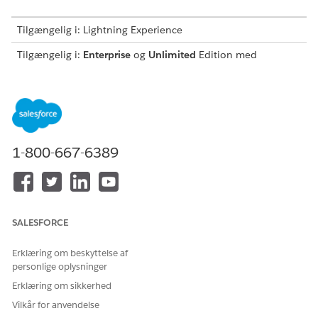
Tilgængelig i: Lightning Experience
Tilgængelig i:
Enterprise
og
Unlimited
Edition med
Agentforce IT Service.
Opsummer en version
Frigivelsesmanagers bruger Agentforce til at opsummere
frigivelsesdata for at vurdere implementeringens tilstand og
1-800-667-6389
forretningseffekt uden manuelle revisioner.
Her kan du se, hvordan en produktleder eller produktejer kan
opsummere en version ved brug af Agentforce.
INSTRUKTIO
EKSEMPEL
AGENTSVAR
STANDARDH
SALESFORCE
NER
PÅ
ANDLING
ERKLÆRING
ENGAGERET
Erklæring om beskyttelse af
ELLER
personlige oplysninger
BRUGERINP
UT
Erklæring om sikkerhed
Vilkår for anvendelse
Generer en
Opsumm
Agenten
Sammendra