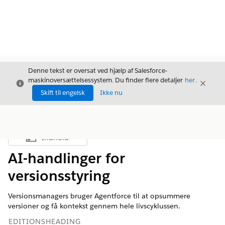
Denne tekst er oversat ved hjælp af Salesforce-
maskinoversættelsessystem. Du finder flere detaljer
her
.
Luk
Luk
Luk
Skift til engelsk
Ikke nu
Indhold
Vis indholdsfortegnelse
AI-handlinger for
versionsstyring
Versionsmanagers bruger Agentforce til at opsummere
versioner og få kontekst gennem hele livscyklussen.
EDITIONSHEADING