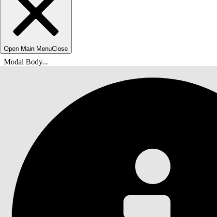
Open Main Menu
Close
Modal Body...
위치:
Salesforce 도움말
문서
Agentforce IT 서비스