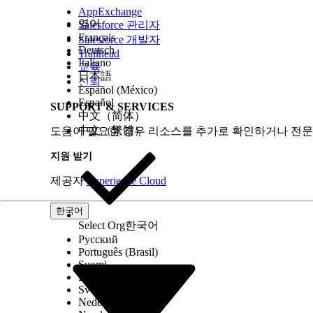
AppExchange
영어
Salesforce 관리자
Français
Salesforce 개발자
Deutsch
Trailhead
Italiano
교육
日本語
신뢰
Español (México)
Español
SUPPORT & SERVICES
中文（简体）
中文（繁體）
도움이 필요한 경우 리소스를 추가로 확인하거나 전문
지원 받기
제공자
Experience Cloud
한국어
Select Org
한국어
Русский
Português (Brasil)
Suomi
Dansk
Svenska
Nederlands