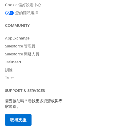
告訴我此
VPN 錯誤
Cookie 偏好設定中心
版本的業
720 事件,時
務影響
間表:已超過計
您的隱私選擇
力。
畫持續時間 4
個小時,風險層
COMMUNITY
級:高)。
AppExchange
Salesforce 管理員
Salesforce 開發人員
此文章是否解決您的問題？
Trailhead
請讓我們知道，以便我們改進！
訓練
是
否
Trust
SUPPORT & SERVICES
需要協助嗎？尋找更多資源或與專
家連線。
取得支援