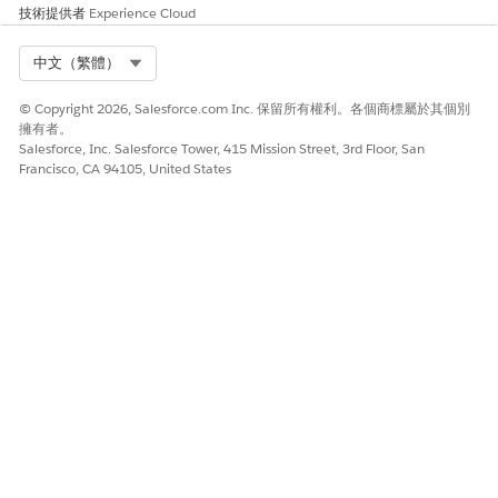
技術提供者
Experience Cloud
Select Org
中文（繁體）
© Copyright 2026, Salesforce.com Inc. 保留所有權利。各個商標屬於其個別
擁有者。
Salesforce, Inc. Salesforce Tower, 415 Mission Street, 3rd Floor, San
Francisco, CA 94105, United States