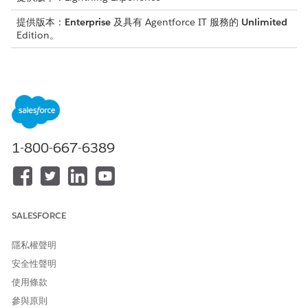
提供版本：
Enterprise
及具有 Agentforce IT 服務的
Unlimited
Edition。
摘要版本
版本經理使用 Agentforce 來摘要版本資料,以評估部署狀況和業務
影響,而無須手動稽核。
以下是版本管理員或產品擁有者使用 Agentforce 來摘要版本的方
式。
1-800-667-6389
指示
說話方式或使
工作人員回應
已參與標準動
用者輸入範例
作
產生摘要時程
為我提供
工作人員會摘
摘要版本
SALESFORCE
表、相關事件
此版本的
要發行記錄
和業務成果之
摘要。
(例如,版本名
隱私權聲明
版本記錄的概
為我提供
稱:全域 VPN
觀。
版本的摘
與 OS 更新,狀
安全性聲明
要。
態:完成時發生
使用條款
簡要說明
問題,醒目提
版本。
示:已處理 22
參與原則