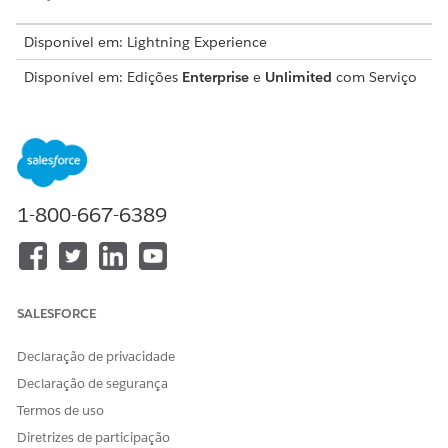
Disponível em: Lightning Experience
Disponível em: Edições
Enterprise
e
Unlimited
com Serviço
de TI Agentforce.
PERMISSÕES DE USUÁRIO NECESSÁRIAS
Para ativar o Agentforce:
Gerenciar agentes de IA E as
permissões necessárias para
1-800-667-6389
seu tipo de agente OU
Personalizar aplicativo
SALESFORCE
NOTA
Declaração de privacidade
Os modelos padrão de agente de serviço de TI do
Declaração de segurança
Agentforce atualmente não oferecem suporte ao
engajamento por email, WhatsApp, Facebook Messenger
Termos de uso
ou chat na Web. Embora você possa configurar esses
Diretrizes de participação
canais de engajamento digital para outros fluxos de