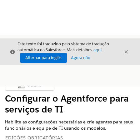
Este texto foi traduzido pelo sistema de tradução
automática da Salesforce. Mais detalhes
aqui
.
Fechar
Fecha
Fechar
Alternar para inglês
Agora não
Índice
Mostrar índice
Configurar o Agentforce para
serviços de TI
Habilite as configurações necessárias e crie agentes para seus
funcionários e equipe de TI usando os modelos.
EDIÇÕES OBRIGATÓRIAS