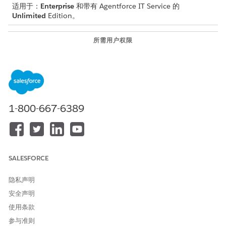
适用于：
Enterprise
和带有 Agentforce IT Service 的
Unlimited
Edition。
所需用户权限
启用 Agentforce：
管理 AI 客服人员以及客服人员
类型的所需权限或自定义应用
程序
1-800-667-6389
备注
标准 Agentforce IT 服务代理模板目前不支持通过电子邮件、
WhatsApp、Facebook Messenger 或 Web 聊天进行参与。虽
SALESFORCE
然您可以为其他员工服务工作流配置这些数字游戏渠道，但 AI
驱动的操作仅限于支持的界面，例如入口网站、Slack 和团队。
隐私声明
安全声明
为 IT 服务设置 Agentforce 的先决条件
使用条款
在为 IT 服务配置 Agentforce 之前，请完成所需的设置任务。
参与准则
启用 Einstein 生成式 AI 和 Agentforce，部署数据工具包、配