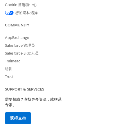
Cookie 首选项中心
置管理数据库 (CMDB)，并管理搜索索引。
您的隐私选择
IT 服务客服人员的其他设置
将 IT 服务员工和履行者客服人员部署到员工入口网站、Slack
COMMUNITY
和 Microsoft 团队。通过创建包含 Knowledge 文章、SLA 数据
和群处理数据的数据基础，优化客服人员性能和任务解决。
AppExchange
创建并配置 IT 服务员工客服人员
Salesforce 管理员
创建并配置 IT 服务员工客服人员，以帮助员工排除 IT 问题、提
Salesforce 开发人员
交服务请求、创建事件并跟踪工单。客服人员配置包括启用客服
人员模板，并将目录项目映射到特定子客服人员，以获取可预测
Trailhead
的响应。
培训
创建并配置 IT Service Fulfiller 客服人员
Trust
创建并配置 IT Service Fulfiller 客服人员，以帮助 IT 团队管理
事件、问题、变更请求和发布。激活模板，并根据需要添加自定
SUPPORT & SERVICES
义子代理和操作。启用主动帮助，以帮助 IT 团队管理服务生命
需要帮助？查找更多资源，或联系
周期。
专家。
从模板创建和配置专业客服人员
从客服人员模板创建和配置专用客服人员，以支持 Agentforce
获得支持
员工客服人员获得特定 IT 服务。客服人员配置包括选择模板、
分配客服人员姓名和提供公司描述。然后，优化子客服人员和操