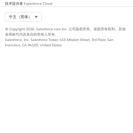
技术提供者
Experience Cloud
作，并激活客服人员，为员工上线。
为 IT 服务设置自动事件分类
Select Org
中文（简体）
配置事件分类，以自动检测重复事件，识别与有效主要事件的关
系，查找信息差距，并在 IT 服务组织中创建事件时通知员工。
© Copyright 2026, Salesforce.com Inc. 公司版权所有。保留所有权利。其他
各商标均为其各自的所有人所有。
Salesforce, Inc. Salesforce Tower, 415 Mission Street, 3rd Floor, San
Francisco, CA 94105, United States
本文章是否解决您的问题？
请与我们共享您的想法，以便我们进行改进！
是
否