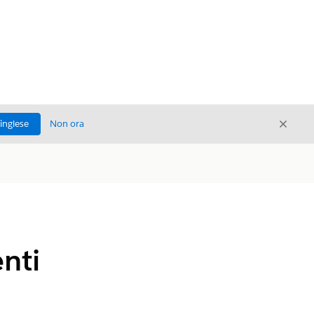
Chiud
'inglese
Non ora
Chiudi
nti