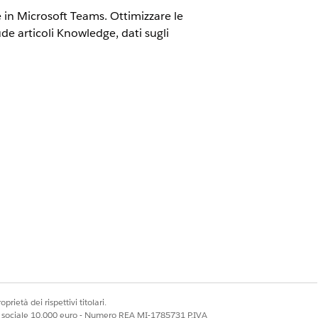
 e in Microsoft Teams. Ottimizzare le
de articoli Knowledge, dati sugli
rizzazioni richieste per il tipo di
prietà dei rispettivi titolari.
ale sociale 10.000 euro - Numero REA MI-1785731 P.IVA