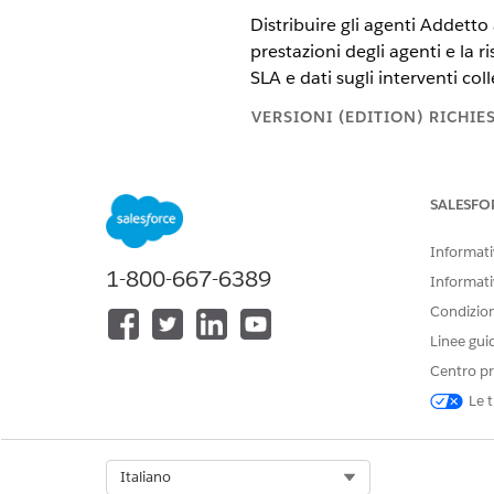
Distribuire gli agenti Addetto 
prestazioni degli agenti e la 
SLA e dati sugli interventi colle
VERSIONI (EDITION) RICHIE
Disponibile nelle versioni: Ligh
SALESFO
Disponibile in:
Enterprise
Editio
Informativ
1-800-667-6389
Informati
Per abilitare Agentforce:
Condizioni
Linee gui
Centro pr
Le t
Distribuire l'agente Dipendent
Select Org
Italiano
Creare un agente a partire da