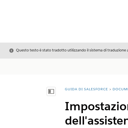
Chiudi
Questo testo è stato tradotto utilizzando il sistema di traduzione 
GUIDA DI SALESFORCE
DOCUM
Ti trovi qui:
Mostra sommario
Impostazion
dell'assiste