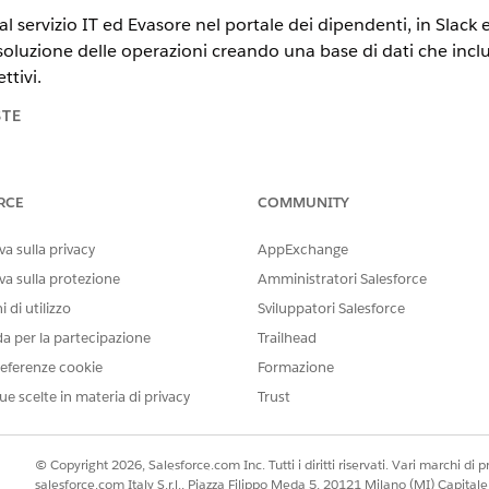
al servizio IT ed Evasore nel portale dei dipendenti, in Slack
risoluzione delle operazioni creando una base di dati che inclu
ttivi.
STE
tning Experience
RCE
COMMUNITY
n e
Unlimited
Edition con Agentforce IT Service.
a sulla privacy
AppExchange
AUTORIZZAZIONI UTENTE NECESSARIE
va sulla protezione
Amministratori Salesforce
Gestisci agenti AI E le auto
 di utilizzo
Sviluppatori Salesforce
agente
da per la partecipazione
Trailhead
OPPURE
eferenze cookie
Formazione
ue scelte in materia di privacy
Trust
Personalizza applicazione
e servizio IT nel portale dei dipendenti.
© Copyright 2026, Salesforce.com Inc. Tutti i diritti riservati. Vari marchi di pro
l modello Dipendente servizio IT.
salesforce.com Italy S.r.l., Piazza Filippo Meda 5, 20121 Milano (MI) Capit