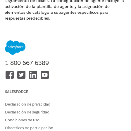
seguimiento de tickets. La configuración de agente incluye la
activación de la plantilla de agente y la asignación de
elementos de catálogo a subagentes específicos para
respuestas predecibles.
EDICIONES NECESARIAS
Disponible en: Lightning Experience
Disponible en: Ediciones
Enterprise
,
Performance
y
Unlimited
con Agentforce IT Service.
1-800-667-6389
PERMISOS DE USUARIO NECESARIOS
Para activar Agentforce:
Gestionar agentes de IA Y
los permisos requeridos
SALESFORCE
para su tipo de agente
O BIEN
Declaración de privacidad
Personalizar aplicación
Declaración de seguridad
Condiciones de uso
Desde Configuración, busque y seleccione
Salesforce Go
Directrices de participación
Desde Salesforce Go, busque y seleccione
Agentforce para