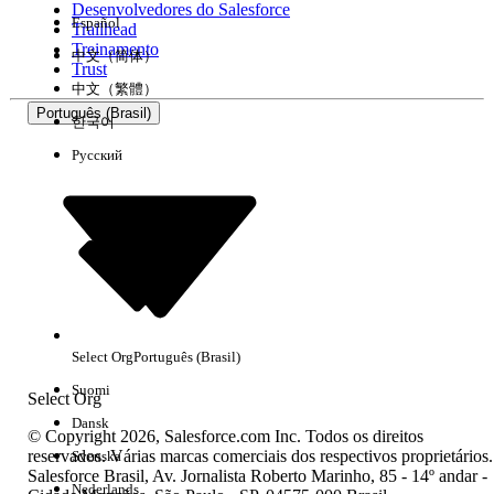
Desenvolvedores do Salesforce
Español
Trailhead
Experiência
Treinamento
中文（简体）
Trust
中文（繁體）
Português (Brasil)
한국어
Русский
Limpar tudo
Concluído
Select Org
Português (Brasil)
Suomi
Select Org
Dansk
© Copyright 2026, Salesforce.com Inc. Todos os direitos
reservados. Várias marcas comerciais dos respectivos proprietários.
Svenska
Salesforce Brasil, Av. Jornalista Roberto Marinho, 85 - 14º andar -
Sem resultados
Nederlands