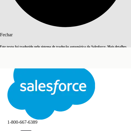
Pesquisar
Fechar
Este texto foi traduzido pelo sistema de tradução automática da Salesforce. Mais detalhes
Alternar para inglês
Agora não
aqui
.
Fechar
Fechar
1-800-667-6389