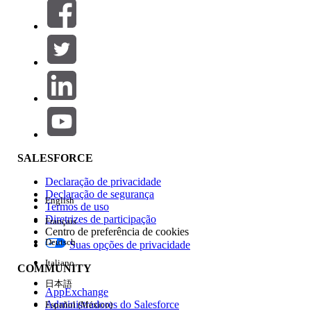
Filtros (0)
SELECIONAR FILTROS
Adicionar
Área de produtos
Impacto do recurso
SALESFORCE
Declaração de privacidade
Declaração de segurança
English
Termos de uso
Diretrizes de participação
Français
Centro de preferência de cookies
Deutsch
Suas opções de privacidade
Edição
Italiano
COMMUNITY
日本語
AppExchange
Administradores do Salesforce
Español (México)