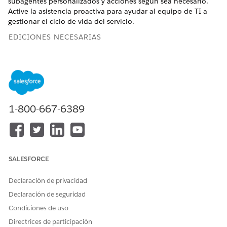
subagentes personalizados y acciones según sea necesario.
Active la asistencia proactiva para ayudar al equipo de TI a
gestionar el ciclo de vida del servicio.
EDICIONES NECESARIAS
Disponible en: Lightning Experience
Disponible en: Ediciones
Enterprise
,
Performance
y
Unlimited
con Agentforce IT Service.
1-800-667-6389
PERMISOS DE USUARIO NECESARIOS
Para activar Agentforce:
Gestionar agentes de IA Y
los permisos requeridos
para su tipo de agente
SALESFORCE
O BIEN
Declaración de privacidad
Personalizar aplicación
Declaración de seguridad
Desde Configuración, busque y seleccione
Salesforce Go
.
Condiciones de uso
Desde Salesforce Go, busque y seleccione
Agentforce para
Directrices de participación
Servicio
de TI.