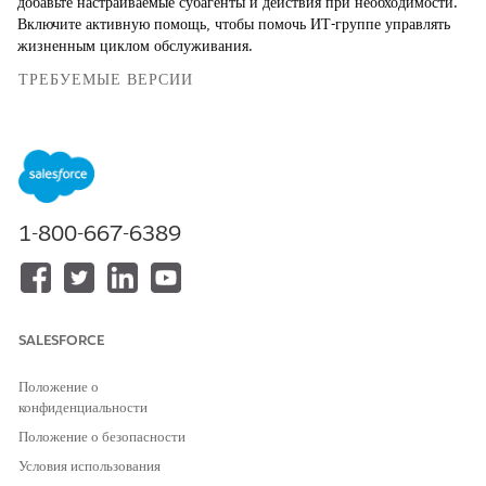
добавьте настраиваемые субагенты и действия при необходимости.
Включите активную помощь, чтобы помочь ИТ-группе управлять
жизненным циклом обслуживания.
ТРЕБУЕМЫЕ ВЕРСИИ
Доступно в версиях: Lightning Experience
Доступно в версиях:
Enterprise
,
Performance
и
Unlimited
Edition с Agentforce IT Service.
1-800-667-6389
ТРЕБУЕМЫЕ ПОЛНОМОЧИЯ ПОЛЬЗОВАТЕЛЯ
Для включения Agentforce:
Управление агентами на
основе искусственного
интеллекта И обязательные
SALESFORCE
полномочия для типа агента
ИЛИ
Положение о
конфиденциальности
Настройка приложения
Положение о безопасности
В меню «Настройка» найдите и выберите
Salesforce Go
.
Условия использования
В Salesforce Go найдите и выберите
Agentforce for IT