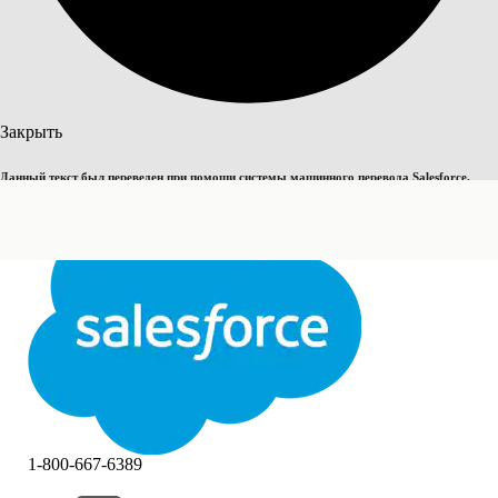
Поиск
Закрыть
Данный текст был переведен при помощи системы машинного перевода Salesforce.
Переключить на английский
Дополнительные сведения см.
здесь
.
Не сейчас
Закрыть
Закрыть
1-800-667-6389