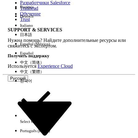
Разработчики Salesforce
Français
Trailhead
Возможности
Обучение
Deutsch
Trust
Italiano
SUPPORT & SERVICES
日本語
Нужна помощь? Найдите дополнительные ресурсы или
Очистить все
Готово
Español (México)
свяжитесь с экспертом.
Español
Получить поддержку
中文（简体）
Используется
Experience Cloud
中文（繁體）
Русский
한국어
Select Org
Русский
Português (Brasil)
Результаты отсутствуют