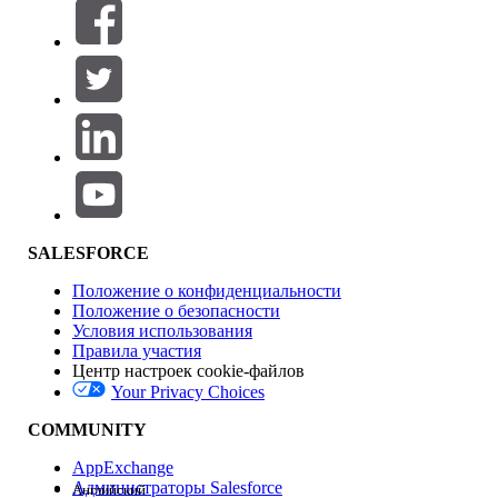
Фильтры (0)
ВЫБРАТЬ ФИЛЬТРЫ
Добавить
Область продуктов
Влияние на функции
SALESFORCE
Положение о конфиденциальности
Положение о безопасности
Условия использования
Правила участия
Центр настроек cookie-файлов
Your Privacy Choices
Версия
COMMUNITY
AppExchange
Администраторы Salesforce
Английский