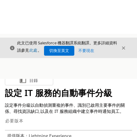
此文已使用 Salesforce 機器翻譯系統翻譯。更多詳細資料
結束
結束
結束
請參見
此處
。
切換至英文
不要現在
目錄
顯示目錄
設定 IT 服務的自動事件分級
設定事件分級以自動偵測重複的事件、識別已啟用主要事件的關
係、尋找資訊缺口,以及在 IT 服務組織中建立事件時通知員工。
必要版本
提供版本：Lightning Experience