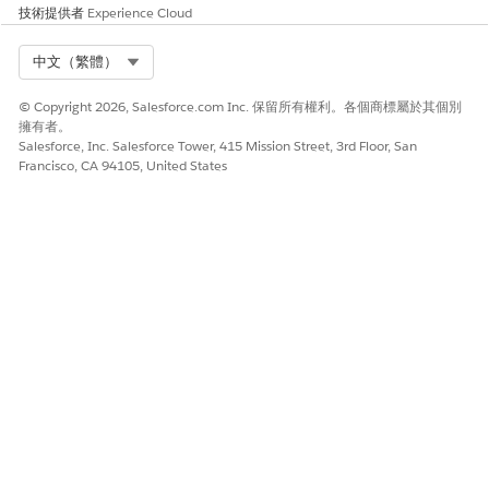
技術提供者
Experience Cloud
檢閱流程邏輯以確認存在以下關鍵處理步驟:
尋找重複事件:搜尋具有類似特性的現有未結束事件。
Select Org
中文（繁體）
偵測主要事件:評估事件是否符合主要事件的資格。
識別事件缺口:判斷事件資料中遺漏的資訊或間隙。
© Copyright 2026, Salesforce.com Inc. 保留所有權利。各個商標屬於其個別
事件分級提示:使用 AI 產生分級摘要與輸出。
擁有者。
傳送 Slack 訊息:將分級通知傳送至 Slack 頻道。
Salesforce, Inc. Salesforce Tower, 415 Mission Street, 3rd Floor, San
建立 Chatter 貼文:將分級摘要張貼到事件記錄摘要。
Francisco, CA 94105, United States
傳送電子郵件給使用者:傳送電子郵件通知給事件報告者。
確定工具列中顯示的流程狀態為「啟用」。如果流程未啟用,請
按一下「
啟用
」。
「事件分級」流程已啟用,且會在建立事件記錄時自動執行。
此文章是否解決您的問題？
請讓我們知道，以便我們改進！
是
否