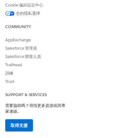
Cookie 偏好設定中心
設定自動事件分級
您的隱私選擇
開啟自動事件分級,以自動分級和分類事件以排定優先順序和路由。
COMMUNITY
進入「設定」,按一下「
Salesforce 執行」
。
搜尋並選取「
事件管理」。
AppExchange
在「事件管理」區段中,確定「事件管理」切換開關已開啟。
開啟「
自動分級事件
」。
Salesforce 管理員
Salesforce 開發人員
檢閱並確認事件分級流程
Trailhead
確認「事件分級」記錄觸發流程已啟用,且正確設定為在組織中建立
訓練
事件時執行。
Trust
進入「設定」,在「快速尋找」方塊中輸入
,然後選取「工作
流程
流程服務」下方的「
流程
」。
SUPPORT & SERVICES
在「流程定義」清單中,使用搜尋列搜尋
,然後開啟「
事
分級事件
需要協助嗎？尋找更多資源或與專
件分級」
流程。
家連線。
在 Flow Builder 中,確認流程開始組態:
確定「物件」設定為「事件」。
取得支援
確定「觸發」設定為「已建立記錄」。
確定「最佳化」設定為「動作與相關記錄」。