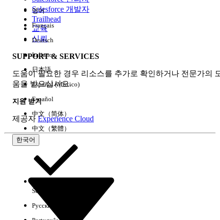
Salesforce 개발자
영어
경험
Trailhead
Français
교육
신뢰
Deutsch
Italiano
SUPPORT & SERVICES
모두 지우기
완료
日本語
도움이 필요한 경우 리소스를 추가로 확인하거나 전문가의 
움을 받으십시오.
Español (México)
Español
지원 받기
中文（简体）
제공자
Experience Cloud
中文（繁體）
한국어
Select Org
한국어
Русский
결과 없음