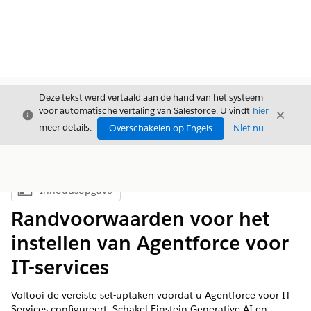
Deze tekst werd vertaald aan de hand van het systeem
voor automatische vertaling van Salesforce. U vindt
hier
Sluiten
Sluite
Sluiten
meer details.
Overschakelen op Engels
Niet nu
Inhoudsopgave
Inhoudsopgave weergeven
Randvoorwaarden voor het
instellen van Agentforce voor
IT-services
Voltooi de vereiste set-uptaken voordat u Agentforce voor IT
Services configureert. Schakel Einstein Generative AI en