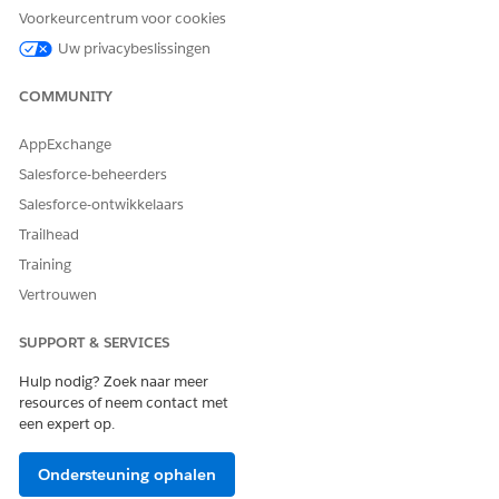
Implementeer de gegevenskit.
Voorkeurcentrum voor cookies
Controleer de zoekindex op incident, probleem,
Uw privacybeslissingen
veranderingsverzoek en product2.
Maak een Knowledge index.
COMMUNITY
Stel Configuration Management Database (CMDB)
in.
AppExchange
Wanneer u Database voor configuratiebeheer inschakelt,
komt de CMDB-agentsjabloon beschikbaar in uw
Salesforce-beheerders
organisatie.
Salesforce-ontwikkelaars
Trailhead
Training
HEEFT DIT ARTIKEL UW PROBLEEM OPGELOST?
Vertrouwen
Laat ons weten wat we kunnen doen om te verbeteren!
SUPPORT & SERVICES
Ja
Nee
Hulp nodig? Zoek naar meer
resources of neem contact met
een expert op.
Ondersteuning ophalen