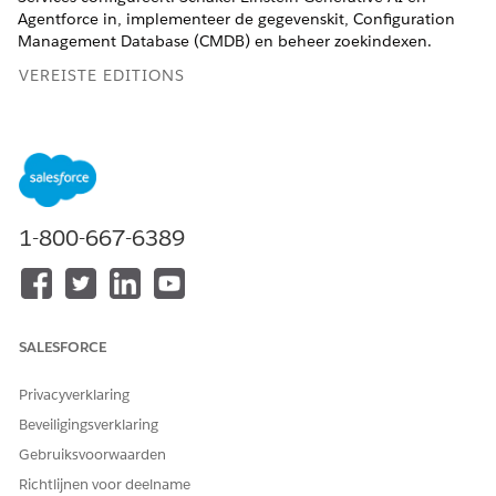
Agentforce in, implementeer de gegevenskit, Configuration
Management Database (CMDB) en beheer zoekindexen.
VEREISTE EDITIONS
Beschikbaar in: Lightning Experience
Beschikbaar in:
Enterprise
en
Unlimited
Edition met
Agentforce IT Service.
1-800-667-6389
VEREISTE GEBRUIKERSMACHTIGINGEN
Agentforce inschakelen:
AI-agenten beheren EN de
vereiste machtigingen voor
uw agenttype
SALESFORCE
OF
Privacyverklaring
Toepassing aanpassen
Beveiligingsverklaring
Stel Einstein Generative AI
in.
Gebruiksvoorwaarden
Schakel Agentforce in
.
Richtlijnen voor deelname
Data 360
instellen voor Agentforce IT Service: