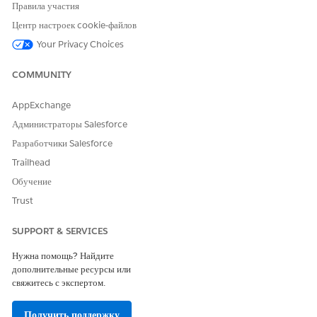
Правила участия
Enable Agentforce
.
Настройка
Data 360
для Agentforce IT Service:
Центр настроек cookie-файлов
Разверните комплект данных.
Your Privacy Choices
Просмотрите поисковый индекс инцидента, проблемы,
запроса на изменение и продукта2.
COMMUNITY
Создайте индекс базы Knowledge.
AppExchange
Настройка базы данных управления конфигурациями (CMDB)
.
При включении базы данных управления конфигурациями
Администраторы Salesforce
шаблон агента CMDB становится доступным в вашей
Разработчики Salesforce
организации.
Trailhead
Обучение
Trust
ЭТА СТАТЬЯ РЕШИЛА ВАШУ ПРОБЛЕМУ?
Оставьте свой отзыв, чтобы мы могли стать лучше!
SUPPORT & SERVICES
Да
Нет
Нужна помощь? Найдите
дополнительные ресурсы или
свяжитесь с экспертом.
Получить поддержку