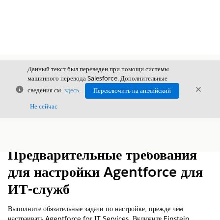
Данный текст был переведен при помощи системы
машинного перевода Salesforce. Дополнительные
Закрыть
Закры
сведения см.
здесь
.
Переключить на английский
Закрыт
Не сейчас
Содержание
Показать содержание
Предварительные требования
для настройки Agentforce для
ИТ-служб
Выполните обязательные задачи по настройке, прежде чем
настраивать Agentforce for IT Services. Включите Einstein