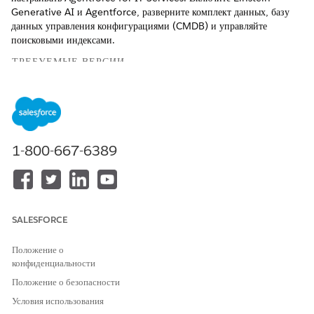
Generative AI и Agentforce, разверните комплект данных, базу
данных управления конфигурациями (CMDB) и управляйте
поисковыми индексами.
ТРЕБУЕМЫЕ ВЕРСИИ
Доступно в версиях: Lightning Experience
Доступно в версиях:
Enterprise
и
Unlimited
Edition с
Agentforce IT Service.
1-800-667-6389
ТРЕБУЕМЫЕ ПОЛНОМОЧИЯ ПОЛЬЗОВАТЕЛЯ
Для включения Agentforce:
Управление агентами на
основе искусственного
интеллекта И обязательные
SALESFORCE
полномочия для типа агента
Положение о
ИЛИ
конфиденциальности
Настройка приложения
Положение о безопасности
Условия использования
Настройте генеративный искусственный
интеллект Einstein.