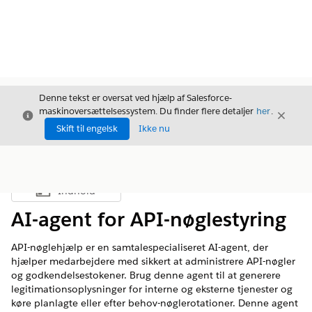
Denne tekst er oversat ved hjælp af Salesforce-
maskinoversættelsessystem. Du finder flere detaljer
her
.
Luk
Luk
Luk
Skift til engelsk
Ikke nu
Indhold
Vis indholdsfortegnelse
AI-agent for API-nøglestyring
API-nøglehjælp er en samtalespecialiseret AI-agent, der
hjælper medarbejdere med sikkert at administrere API-nøgler
og godkendelsestokener. Brug denne agent til at generere
legitimationsoplysninger for interne og eksterne tjenester og
køre planlagte eller efter behov-nøglerotationer. Denne agent