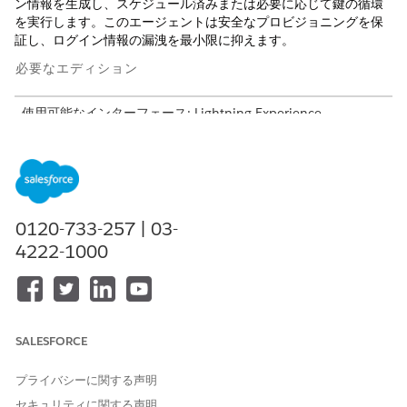
ン情報を生成し、スケジュール済みまたは必要に応じて鍵の循環
を実行します。このエージェントは安全なプロビジョニングを保
証し、ログイン情報の漏洩を最小限に抑えます。
必要なエディション
使用可能なインターフェース: Lightning Experience
使用可能なエディション: Unlimited Edition および Enterprise
Edition (従業員向け AI エージェントアドオン付属)。
サービスカタログ項目
0120-733-257 | 03-
この専門エージェントは、自動的に次の SCI テンプレートを使用
4222-1000
して要求に対応します。同様のアプリケーションと要求種別をサ
ポートするように追加のサービスカタログ項目テンプレートを設
定できます。
トークンの循環を要求
SALESFORCE
Request Terraform Access Token (要求 Terraform アクセス
トークン)
プライバシーに関する声明
エージェントアクション
セキュリティに関する声明