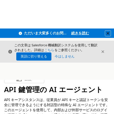
ただいま大変多くのお問い合わせをいただいており、ご連絡までにお時間を頂戴しております
続きを読む
Clo
この文章は Salesforce 機械翻訳システムを使用して翻訳
されました。詳細は
こちら
をご参照ください。
閉じる
閉じ
閉じる
英語に切り替える
今はしません
目次
目次を表示
API 鍵管理の AI エージェント
API キーアシスタンスは、従業員が API キーと認証トークンを安
全に管理できるようにする対話型の特殊な AI エージェントです。
このエージェントを使用して、内部および外部サービスのログイ