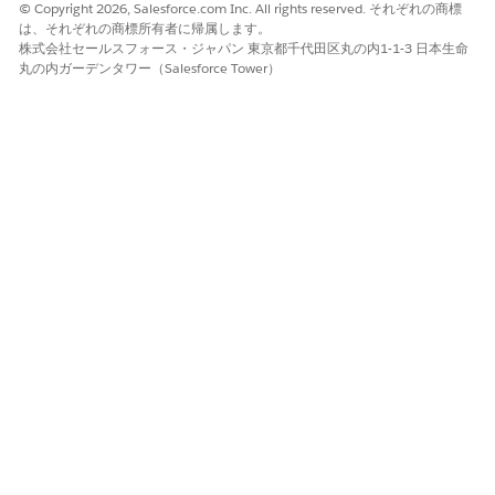
© Copyright 2026, Salesforce.com Inc. All rights reserved. それぞれの商標
す。
は、それぞれの商標所有者に帰属します。
AI エージェント: その API キーを循環させるお手伝いをし
株式会社セールスフォース・ジャパン 東京都千代田区丸の内1-1-3 日本生命
ます。続行する前に確認しておきますが、これは本番、ス
丸の内ガーデンタワー（Salesforce Tower）
テージング、開発環境のどの環境を対象としていますか?
Maria: ステージング環境用です。
AI エージェント: ステージング中の支払ゲートウェイイン
テグレーションの新しい API キーが生成され、古いキーが
取り消されます。新しい鍵が登録済みのメールに送信され
ました。24 時間以内にアプリケーション設定を更新してく
ださい。
この記事で問題は解決されましたか?
ご意見をお待ちしております。
はい
いいえ