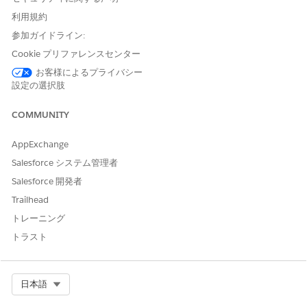
利用規約
これらのアクションは、専門エージェントとの会話中に自動的に
実行されます。
参加ガイドライン:
Cookie プリファレンスセンター
ナレッジを使用して質問に回答
対象サービスカタログ項目の取得
お客様によるプライバシー
Execute Service Catalog Item フロー
設定の選択肢
Get Product Launch Card (商品発売カードを取得)
Create Incident For Employee
(従業員のインシデントの作
COMMUNITY
成)
AppExchange
Salesforce システム管理者
Salesforce 開発者
Trailhead
例
サービスインテグレーションの API キーの循環
トレーニング
シナリオ: Maria は、開発環境とのサードパーティインテグレ
トラスト
ーションのために期限切れの API キーを循環する必要がありま
す。
Select Org
日本語
Maria: 支払ゲートウェイインテグレーションの API キーを
循環する必要があります。現在の鍵の有効期限は明日で