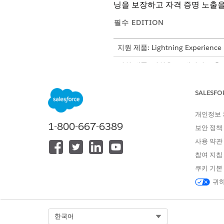
닝을 보장하고 자격 증명 노출
필수 EDITION
지원 제품: Lightning Experience
지원 제품: 직원용 AI 에이전트 추가 기능
SALESFO
서비스 카탈로그 항목
이 전문 에이전트는 다음 SCI
개인정보
1-800-667-6389
탈로그 항목 템플릿을 구성할 수
보안 정책
사용 약관
토큰 순환 요청
테라폼 액세스 토큰 요청
참여 지침
쿠키 기본
에이전트 작업
귀하
이러한 작업은 전문 에이전트와
Knowledge로 질문 답변
Select Org
한국어