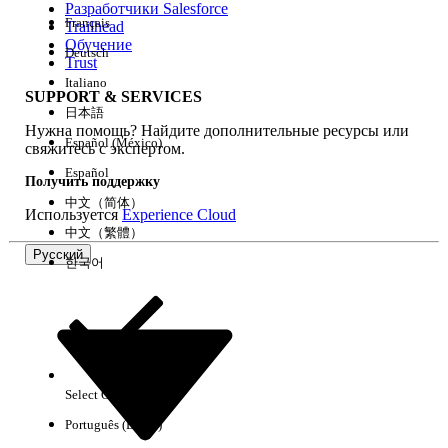
Разработчики Salesforce
Français
Trailhead
Возможности
Обучение
Deutsch
Trust
Italiano
SUPPORT & SERVICES
日本語
Нужна помощь? Найдите дополнительные ресурсы или
Очистить все
Готово
Español (México)
свяжитесь с экспертом.
Español
Получить поддержку
中文（简体）
Используется
Experience Cloud
中文（繁體）
Русский
한국어
Select Org
Русский
Português (Brasil)
Результаты отсутствуют