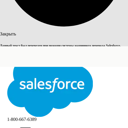
Поиск
Закрыть
Данный текст был переведен при помощи системы машинного перевода Salesforce.
Переключить на английский
Дополнительные сведения см.
здесь
.
Не сейчас
Закрыть
Закрыть
1-800-667-6389