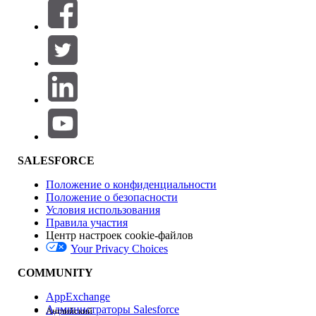
Фильтры (0)
ВЫБРАТЬ ФИЛЬТРЫ
Добавить
Область продуктов
Влияние на функции
SALESFORCE
Положение о конфиденциальности
Положение о безопасности
Условия использования
Правила участия
Центр настроек cookie-файлов
Your Privacy Choices
Версия
COMMUNITY
AppExchange
Администраторы Salesforce
Английский