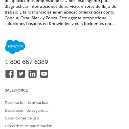
de aplicaciones empresariales. Utilice este agente para
diagnosticar interrupciones de servicio, errores de flujo de
trabajo y fallos funcionales en aplicaciones críticas como
Concur, Okta, Slack y Zoom. Este agente proporciona
soluciones basadas en Knowledge y crea incidentes para
problemas no resueltos.
EDICIONES NECESARIAS
Disponible en: Lightning Experience
1-800-667-6389
Disponible en: Unlimited Edition y Enterprise Edition con el
complemento Agente de IA para empleados.
Elementos de catálogo de servicio
SALESFORCE
Este agente especializado utiliza automáticamente estas
plantillas de SCI para atender su solicitud. Puede configurar
Declaración de privacidad
plantillas de elementos de catálogo de servicio adicionales
para admitir aplicaciones y tipos de solicitud similares.
Declaración de seguridad
Condiciones de uso
Problemas de aplicación de informe
Directrices de participación