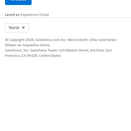
tilkoblingsproblemet. For å bekrefte før jeg fortsetter,
kan du motta meldinger fra andre, eller er problemet
Levert av
Experience Cloud
bare med å sende?
David: Jeg kan se meldinger fra andre, men jeg kan ikke
Select Org
Norsk
sende noe eller laste opp filer.
AI-agent: Jeg har opprettet hendelses-INC-008934 for å
© Copyright 2026, Salesforce.com Inc. Med enerett. Ulike varemerker
undersøke problemet med Slack-sending.
tilhører de respektive eierne.
Programstøtteteamet ser gjennom tilkoblingsloggene
Salesforce, Inc. Salesforce Tower, 415 Mission Street, 3rd Floor, San
og kontakter deg innen 2 timer. Du kan spore
Francisco, CA 94105, United States
hendelsesstatusen i billettkontrollpanelet.
HJALP DENNE ARTIKKELEN MED Å LØSE PROBLEMET DITT?
La oss få vite det slik at vi kan forbedre!
Ja
Nei