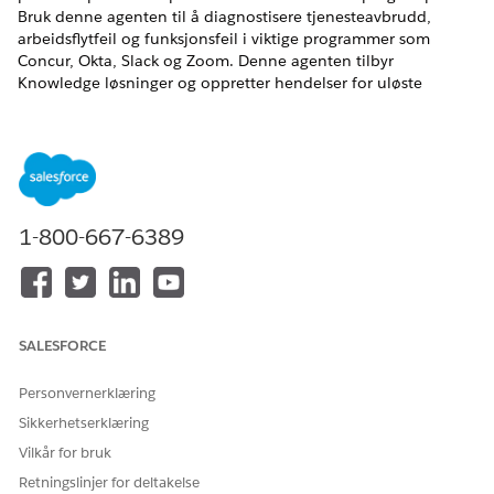
Bruk denne agenten til å diagnostisere tjenesteavbrudd,
arbeidsflytfeil og funksjonsfeil i viktige programmer som
Concur, Okta, Slack og Zoom. Denne agenten tilbyr
Knowledge løsninger og oppretter hendelser for uløste
problemer.
NØDVENDIGE UTGAVER
Tilgjengelig i Lightning Experience
Tilgjengelig i Unlimited og Enterprise Edition med AI Agent
1-800-667-6389
for Ansatte-tillegget.
Tjenestekatalogelementer
Denne spesialiserte agenten bruker automatisk disse SCI-
SALESFORCE
malene til å innfri forespørselen din. Du kan konfigurere flere
tjenestekatalogelementmaler for å støtte lignende
Personvernerklæring
programmer og forespørselstyper.
Sikkerhetserklæring
Rapportprogramproblemer
Vilkår for bruk
Retningslinjer for deltakelse