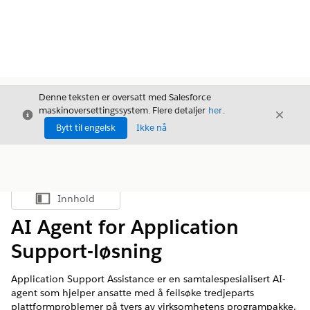
Denne teksten er oversatt med Salesforce
maskinoversettingssystem. Flere detaljer
her
.
Avslutt
Avslut
Avslutt
Bytt til engelsk
Ikke nå
Innhold
Vis innholdsfortegnelse
AI Agent for Application
Support-løsning
Application Support Assistance er en samtalespesialisert AI-
agent som hjelper ansatte med å feilsøke tredjeparts
plattformproblemer på tvers av virksomhetens programpakke.