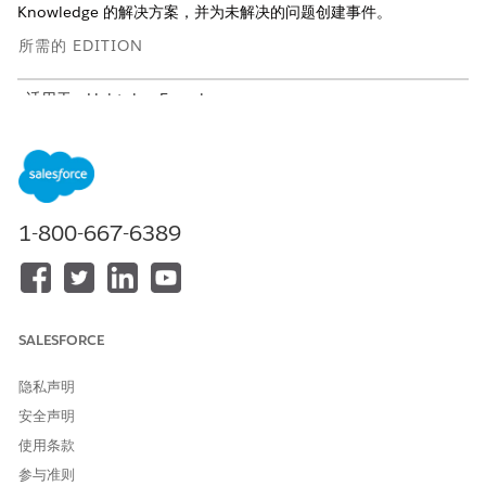
Knowledge 的解决方案，并为未解决的问题创建事件。
所需的 EDITION
适用于：Lightning Experience
适用于：带有 AI Agent for employees 加载项的 Unlimited 和
Enterprise Edition。
服务目录项目
1-800-667-6389
此专业客服人员会自动使用这些 SCI 模板来满足您的请求。您可以
配置其他服务目录项目模板，以支持类似的应用程序和请求类型。
报告申请问题
SALESFORCE
客服人员操作
隐私声明
这些操作会在您与专业客服人员对话期间自动运行。
安全声明
使用 Knowledge 回答问题
使用条款
获取合格的服务目录项目
执行服务目录项目流
参与准则