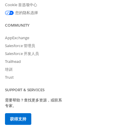
获取产品发布卡
Cookie 首选项中心
为员工创建事件
您的隐私选择
COMMUNITY
AppExchange
示例
Salesforce 管理员
在 Slack 中报告服务中断
Salesforce 开发人员
情况：David 在使用 Slack 时遇到连接问题，无法向其团队渠道
发送消息。
Trailhead
培训
大卫:我无法在 Slack 中发送消息。每次我尝试时，它都会显
示“发送失败”。
Trust
AI 客服人员：我可以帮您解决 Slack 连接问题。在我继续之
前，请确认您是否可以从其他人收到消息，或者问题是否仅
SUPPORT & SERVICES
在于发送？
需要帮助？查找更多资源，或联系
大卫:我可以看到来自其他人的消息，但无法发送任何内容或
专家。
上载文件。
AI 客服人员：我创建了事件 INC-008934 来调查您的 Slack
获得支持
发送问题。应用程序支持团队会查看连接日志，并在 2 小时
内联系。您可以在票证仪表板中跟踪事件状态。