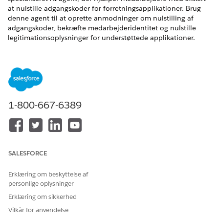
at nulstille adgangskoder for forretningsapplikationer. Brug
denne agent til at oprette anmodninger om nulstilling af
adgangskoder, bekræfte medarbejderidentitet og nulstille
legitimationsoplysninger for understøttede applikationer.
Denne agent reducerer mængden af it-helpdesk-billet og
minimerer nedetid forårsaget af applikationsloginproblemer.
Denne agent håndterer kun applikationsadgangskoder, den
understøtter ikke system-, netværks- eller
operativsystemadgangskodenulstillinger.
EDITIONSHEADING
1-800-667-6389
Tilgængelig i: Lightning Experience
Tilgængelig i: Unlimited og Enterprise Edition med
tilføjelsesprogrammet AI Agent for medarbejdere.
SALESFORCE
Erklæring om beskyttelse af
Servicekatalogelementer
personlige oplysninger
Denne specialiserede agent bruger automatisk disse SCI-
Erklæring om sikkerhed
skabeloner til at fuldføre din anmodning. Du kan konfigurere
Vilkår for anvendelse
yderligere servicekatalogelementskabeloner til at understøtte