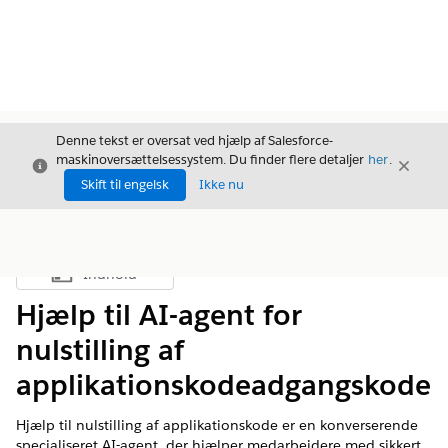
Denne tekst er oversat ved hjælp af Salesforce-
maskinoversættelsessystem. Du finder flere detaljer
her
.
Luk
Luk
Luk
Skift til engelsk
Ikke nu
Indhold
Vis indholdsfortegnelse
Hjælp til AI-agent for
nulstilling af
applikationskodeadgangskode
Hjælp til nulstilling af applikationskode er en konverserende
specialiseret AI-agent, der hjælper medarbejdere med sikkert