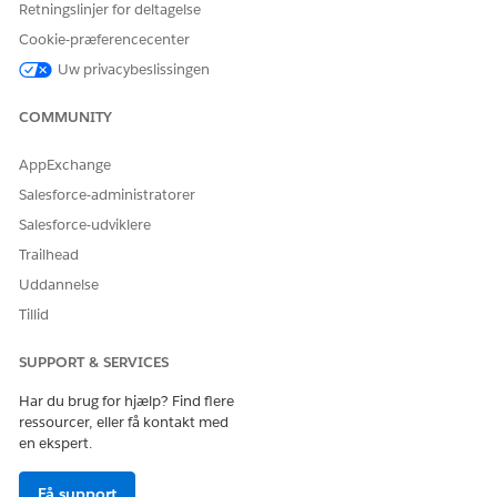
lignende applikationer og anmodningstyper.
Retningslinjer for deltagelse
Cookie-præferencecenter
Anmod om nulstilling af Salesforce-adgangskode
Anmod om nulstilling af Okta-adgangskode
Uw privacybeslissingen
Anmod om nulstilling af applikationsadgangskode
Anmod om adgangskodenulstilling for OneLogin
COMMUNITY
Agenthandlinger
AppExchange
Salesforce-administratorer
Disse handlinger kører automatisk under din samtale med
den specialiserede agent.
Salesforce-udviklere
Trailhead
Besvar spørgsmål med Knowledge
Hent berettigede servicekatalogelementer
Uddannelse
Udfør forløb for servicekatalogelement
Tillid
Hent produkt lanceringskort
Opret hændelse for medarbejder
SUPPORT & SERVICES
Har du brug for hjælp? Find flere
ressourcer, eller få kontakt med
en ekspert.
EXAMPLE
Nulstilling af en glemt applikationsadgangskode
Få support