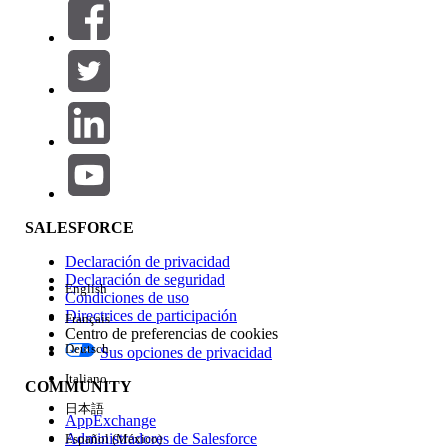
Filtrar por (0)
SELECCIONAR FILTROS
Agregar
Área de productos
Repercusión de función
SALESFORCE
Declaración de privacidad
Declaración de seguridad
English
Condiciones de uso
Directrices de participación
Français
Centro de preferencias de cookies
Deutsch
Sus opciones de privacidad
Edición
Italiano
COMMUNITY
日本語
AppExchange
Administradores de Salesforce
Español (México)