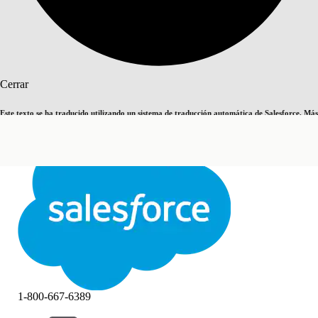
Buscar
Cerrar
Este texto se ha traducido utilizando un sistema de traducción automática de Salesforce. Más
Cambiar a inglés
Ahora no
información
aquí
.
Cerrar
Cerrar
1-800-667-6389