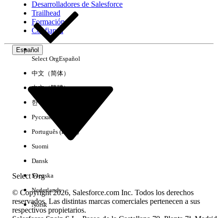
Desarrolladores de Salesforce
Trailhead
Experiencia
Formación
Confianza
Español
Select Org
Español
Borrar todo
Listo
中文（简体）
中文（繁體）
한국어
Русский
Português (Brasil)
Suomi
Dansk
Select Org
Svenska
Nederlands
© Copyright 2026, Salesforce.com Inc. Todos los derechos
reservados. Las distintas marcas comerciales pertenecen a sus
Norsk
respectivos propietarios.
No hay resultados