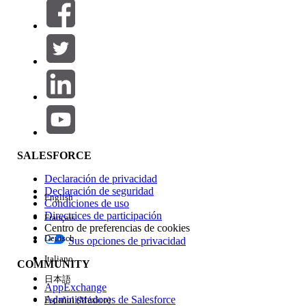
Filtros (0)
SELECCIONAR FILTROS
Agregar
Área de productos
Repercusión de función
SALESFORCE
Declaración de privacidad
Declaración de seguridad
English
Condiciones de uso
Directrices de participación
Français
Centro de preferencias de cookies
Deutsch
Sus opciones de privacidad
Edición
Italiano
COMMUNITY
日本語
AppExchange
Administradores de Salesforce
Español (México)