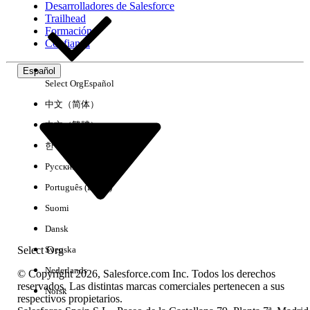
Desarrolladores de Salesforce
Trailhead
Experiencia
Formación
Confianza
Español
Select Org
Español
Borrar todo
Listo
中文（简体）
中文（繁體）
한국어
Русский
Português (Brasil)
Suomi
Dansk
Select Org
Svenska
Nederlands
© Copyright 2026, Salesforce.com Inc. Todos los derechos
reservados. Las distintas marcas comerciales pertenecen a sus
Norsk
respectivos propietarios.
No hay resultados