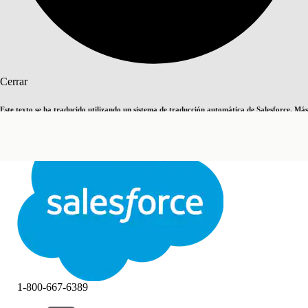
Buscar
Cerrar
Este texto se ha traducido utilizando un sistema de traducción automática de Salesforce. Más
Cambiar a inglés
Ahora no
información
aquí
.
Cerrar
Cerrar
1-800-667-6389