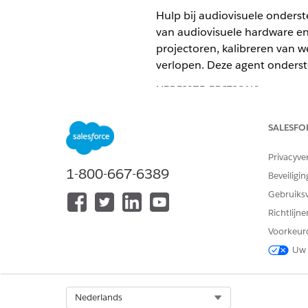
Hulp bij audiovisuele onderst
van audiovisuele hardware en
projectoren, kalibreren van 
verlopen. Deze agent onderst
VEREISTE EDITIONS
Beschikbaar in: Lightning Exper
SALESFO
Beschikbaar in: Unlimited en En
Privacyve
1-800-667-6389
Beveiligin
Servicecatalogusitems
Gebruiks
Deze gespecialiseerde agent 
Richtlijn
voor servicecatalogusitems c
Voorkeur
Uw 
Audioapparatuur aanvragen
Ondersteuning van projector 
Select Org
Nederlands
Agentacties