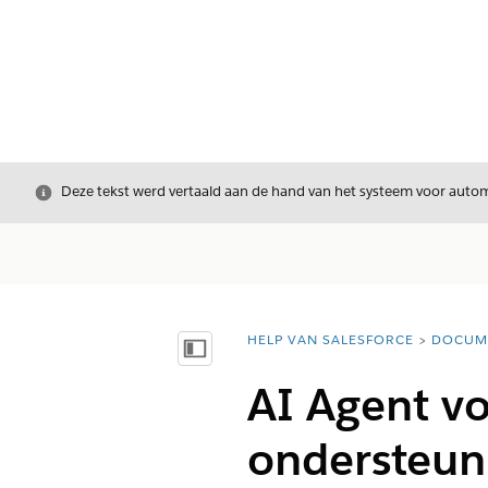
Sluiten
Deze tekst werd vertaald aan de hand van het systeem voor automa
HELP VAN SALESFORCE
DOCUM
U bent hier:
Inhoudsopgave weergeven
AI Agent vo
ondersteun