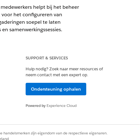
e medewerkers helpt bij het beheer
 voor het configureren van
aderingen soepel te laten
s en samenwerkingssessies.
SUPPORT & SERVICES
Hulp nodig? Zoek naar meer resources of
neem contact met een expert op.
Ondersteuning ophalen
te voldoen. U kunt extra sjablonen
e ondersteunen.
Powered by
Experience Cloud
rse handelsmerken zijn eigendom van de respectieve eigenaren.
rland