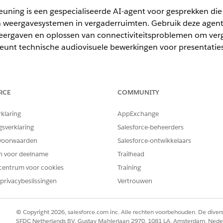
euning is een gespecialiseerde AI-agent voor gesprekken di
 weergavesystemen in vergaderruimten. Gebruik deze agent
weergaven en oplossen van connectiviteitsproblemen om verg
eunt technische audiovisuele bewerkingen voor presentatie
ience
RCE
COMMUNITY
terprise Edition met uitbreiding AI Agent voor medewerkers.
rklaring
AppExchange
gsverklaring
Salesforce-beheerders
voorwaarden
Salesforce-ontwikkelaars
gebruikt automatisch deze SCI-sjablonen om aan uw verzoek 
en voor deelname
Trailhead
onfigureren om soortgelijke toepassingen en verzoektypen t
centrum voor cookies
Training
privacybeslissingen
Vertrouwen
of display aanvragen
© Copyright 2026, salesforce.com inc. Alle rechten voorbehouden. De dive
SFDC Netherlands BV, Gustav Mahlerlaan 2970, 1081 LA, Amsterdam, Nede