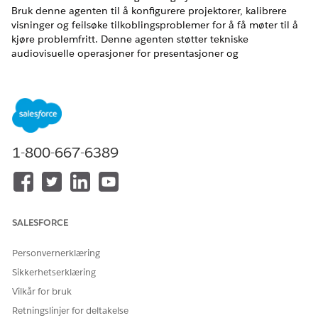
Bruk denne agenten til å konfigurere projektorer, kalibrere
visninger og feilsøke tilkoblingsproblemer for å få møter til å
kjøre problemfritt. Denne agenten støtter tekniske
audiovisuelle operasjoner for presentasjoner og
samarbeidsøkter.
NØDVENDIGE UTGAVER
Tilgjengelig i Lightning Experience
Tilgjengelig i Unlimited og Enterprise Edition med AI Agent
1-800-667-6389
for Ansatte-tillegget.
Tjenestekatalogelementer
Denne spesialiserte agenten bruker automatisk disse SCI-
SALESFORCE
malene til å innfri forespørselen din. Du kan konfigurere flere
tjenestekatalogelementmaler for å støtte lignende
Personvernerklæring
programmer og forespørselstyper.
Sikkerhetserklæring
Bestill lydutstyr
Vilkår for bruk
Støtte for prosjektor eller skjerm
Retningslinjer for deltakelse