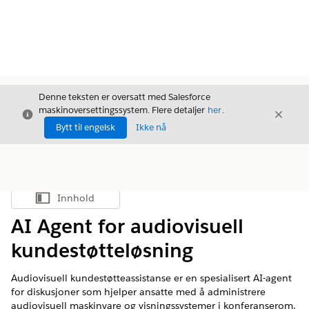
Denne teksten er oversatt med Salesforce
maskinoversettingssystem. Flere detaljer
her
.
Avslutt
Avslut
Avslutt
Bytt til engelsk
Ikke nå
Innhold
Vis innholdsfortegnelse
AI Agent for audiovisuell
kundestøtteløsning
Audiovisuell kundestøtteassistanse er en spesialisert AI-agent
for diskusjoner som hjelper ansatte med å administrere
audiovisuell maskinvare og visningssystemer i konferanserom.